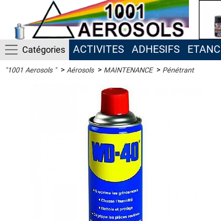
ACTIVITES
ADHESIFS
ETANC
Catégories
>
>
>
"1001 Aerosols "
Aérosols
MAINTENANCE
Pénétrant
ACTIVITES
ADHESIFS
ETANCHEITE
ISOLATION
LUBRIFIANT
MAINTENANCE
Anti-
dérapant,