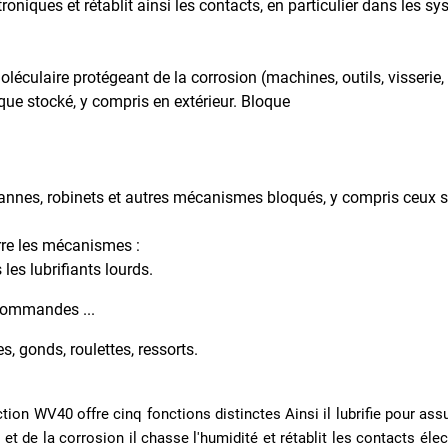
roniques et rétablit ainsi les contacts, en particulier dans les 
éculaire protégeant de la corrosion (machines, outils, visserie, p
que stocké, y compris en extérieur. Bloque
vannes, robinets et autres mécanismes bloqués, y compris ceux s
rre les mécanismes :
es lubrifiants lourds.
 commandes ...
, gonds, roulettes, ressorts.
 WV40 offre cinq fonctions distinctes Ainsi il lubrifie pour as
et de la corrosion il chasse l'humidité et rétablit les contacts électr