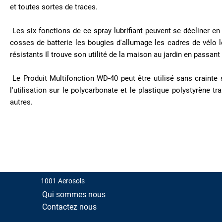
Stop
et toutes sortes de traces.
Rouille
Les six fonctions de ce spray lubrifiant peuvent se décliner e
Têtes
Magnétiques
cosses de batterie les bougies d'allumage les cadres de vélo le
résistants Il trouve son utilité de la maison au jardin en passant
MAISON
Le Produit Multifonction WD-40 peut être utilisé sans crainte s
PEINTURE
l'utilisation sur le polycarbonate et le plastique polystyrène tra
autres.
PROTECTION
VEHICULES
1001 Aerosols
Qui sommes nous
Contactez nous