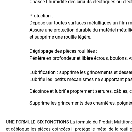
Chasse l´humidité des circuits électriques ou élect
-
LCD
-
Protection :
DIODES
Dépose sur toutes surfaces métalliques un film mol
Assure une protection durable du matériel métalli
Electricité
et supprime une rouille légère.
Electronique
Entretien
Dégrippage des pièces rouillées :
Vélo
Pénètre en profondeur et libère écrous, boulons, 
Imperméabilisant
Hydrofuge
Lubrification : supprime les grincements et desse
Lubrifie les petits mécanismes ne supportant pas l
Informatique
Insecticide
Décoince et lubrifie proprement serrures, câbles,
Anti
Frelon
Supprime les grincements des charnières, poignées
Pénétrant
Souffleurs
UNE FORMULE SIX FONCTIONS La formule du Produit Multifonction
Pro
et débloque les pièces coincées il protège le métal de la rouille 