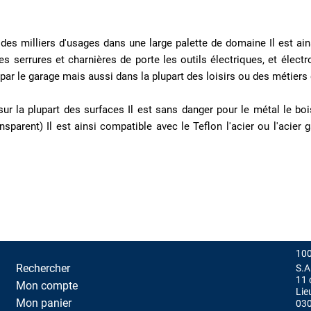
n des milliers d'usages dans une large palette de domaine Il est a
s serrures et charnières de porte les outils électriques, et élect
 par le garage mais aussi dans la plupart des loisirs ou des métiers d
ur la plupart des surfaces Il est sans danger pour le métal le bo
nsparent) Il est ainsi compatible avec le Teflon l'acier ou l'acier g
100
Rechercher
S.A
11 
Mon compte
Lie
Mon panier
03