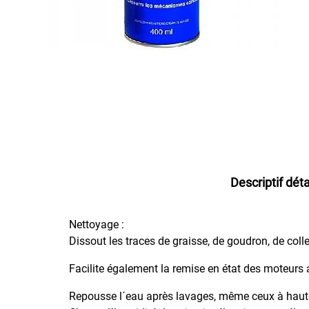
Courroie
Contacts
électriques
Débloquant
Actif
Dégraissant
Désinfectant
Clim
Désoxydant
Descriptif déta
Détecteur
de
Fuites
Nettoyage :
de
Gaz
Dissout les traces de graisse, de goudron, de colle
Ecran
Facilite également la remise en état des moteurs 
Plat
-
Repousse l´eau après lavages, même ceux à haut
TFT