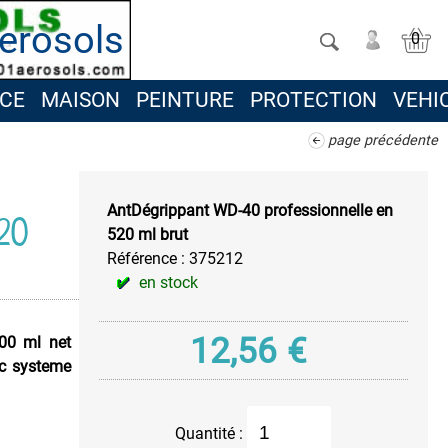
erosols
0
CE
MAISON
PEINTURE
PROTECTION
VEHI
page précédente
AntDégrippant WD-40 professionnelle en
20
520 ml brut
Référence :
375212
en stock
12,56
€
00 ml net
ec systeme
Quantité :