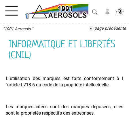
0
page précédente
"1001 Aerosols "
ACTIVITES
INFORMATIQUE ET LIBERTÉS
ADHESIFS
(CNIL)
ETANCHEITE
ISOLATION
L´utilisation des marques est faite conformément à l
´article L713-6 du code de la propriété intellectuelle.
LUBRIFIANT
MAINTENANCE
Les marques citées sont des marques déposées, elles
sont la propriétés respectifs des entreprises.
MAISON