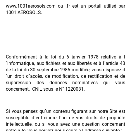
PEINTURE
www.1001aerosols.com ou .fr est un portail utilisé par
1001 AEROSOLS.
PROTECTION
VEHICULES
Conformément à la loi du 6 janvier 1978 relative à l
´informatique, aux fichiers et aux libertés et à l´article 43
de la loi du 30 septembre 1986 modifiée, vous disposez d
´un droit d´accès, de modification, de rectification et de
suppression des données nominatives qui vous
concernent. CNIL sous le N° 1220031.
Si vous pensez qu´un contenu figurant sur notre Site est
susceptible d´enfreindre l´un de vos droits de propriété
intellectuelle, ou si vous avez une question concernant
notre Site, vous pouvez nous écrire à l´adresse suivante :