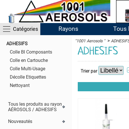
Rayons
Tous 
Catégories
>
"1001 Aerosols "
ADHESIF
ADHESIFS
ACTIVITES
ADHESIFS
Colle BI Composants
ADHESIFS
Colle en Cartouche
Colle
Colle Multi-Usage
Trier par
BI
Décolle Etiquettes
Composants
Nettoyant
Colle
en
Cartouche
Tous les produits au rayon
Colle
AÉROSOLS / ADHESIFS
Multi-
Usage
Nouveautés