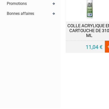
Décolle
Promotions
Etiquettes
Nettoyant
Bonnes affaires
ETANCHEITE
COLLE ACRYLIQUE E
CARTOUCHE DE 31
ML
ISOLATION
11,04
€
LUBRIFIANT
MAINTENANCE
MAISON
PEINTURE
PROTECTION
VEHICULES