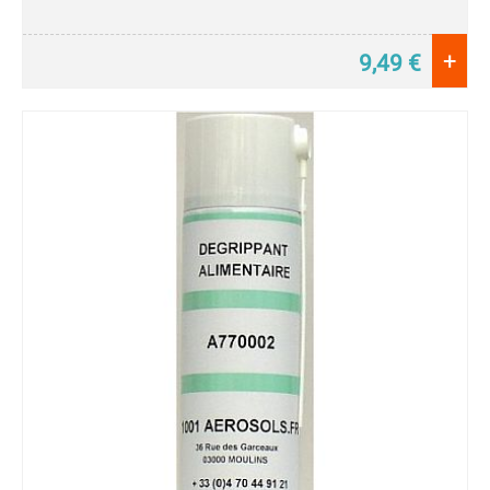
+
9,49
€