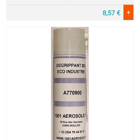
+
8,57
€