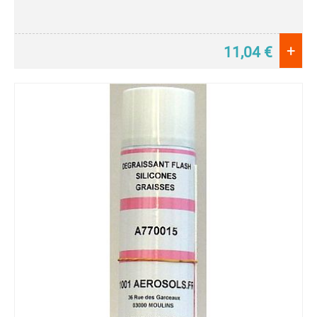
+
11,04
€