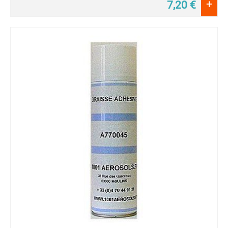
+
7,20
€