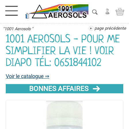
page précédente
"1001 Aerosols "
ACTIVITES
1001 AEROSOLS - POUR ME
ADHESIFS
SIMPLIFIER LA VIE ! VOIR
DIAPO TÉL: 0651844102
ETANCHEITE
ISOLATION
Voir le catalogue ⇒
LUBRIFIANT
BONNES AFFAIRES
MAINTENANCE
MAISON