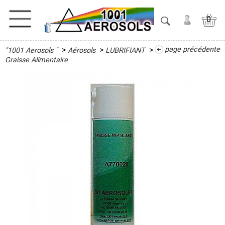
0
>
>
>
page précédente
"1001 Aerosols "
Aérosols
LUBRIFIANT
ACTIVITES
Graisse Alimentaire
ADHESIFS
ETANCHEITE
ISOLATION
LUBRIFIANT
Antigrippant
Dégrippant
Glisse
Bois