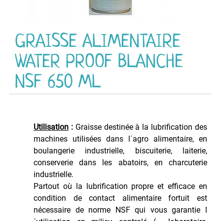
Graisse
Graisse
Alimentaire
GRAISSE ALIMENTAIRE
Graisse
Marine
WATER PROOF BLANCHE
Graisse
NSF 650 ML
pour
Chaîne
Graisse
Silicone
Utilisation
:
Graisse destinée à la lubrification des
Graisse
machines utilisées dans l´agro alimentaire, en
Spéciale
boulangerie industrielle, biscuiterie, laiterie,
Huile
conserverie dans les abatoirs, en charcuterie
Huile
industrielle.
Alimentaire
Partout où la lubrification propre et efficace en
Huile
condition de contact alimentaire fortuit est
de
nécessaire de norme NSF qui vous garantie l
Chaîne