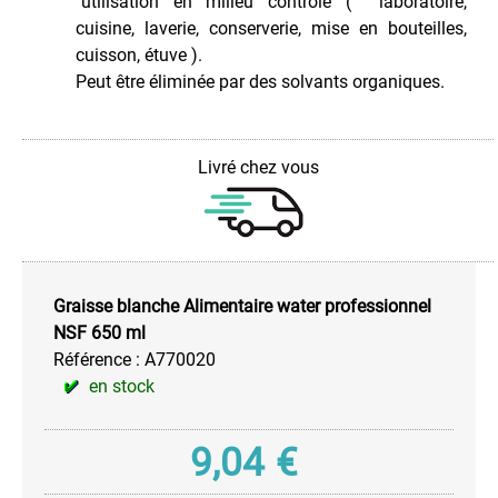
´utilisation en milieu controlé ( laboratoire,
Huile
cuisine, laverie, conserverie, mise en bouteilles,
de
cuisson, étuve ).
Coupe
Peut être éliminée par des solvants organiques.
Huile
Silicone
Huile
Livré chez vous
Spéciale
Lubrifiant
Sec
-
Air
Graisse blanche Alimentaire water professionnel
et
Gaz
NSF 650 ml
Référence :
A770020
Pâte
en stock
de
Montage
Pour
9,04
€
Câble