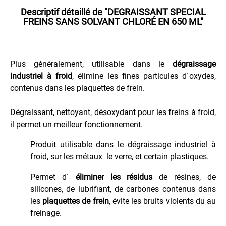
Pour
Descriptif détaillé de
"DEGRAISSANT SPECIAL
les
FREINS SANS SOLVANT CHLORÉ EN 650 ML"
Jantes
Pour
les
Plus généralement, utilisable dans le
dégraissage
Mains
industriel à froid
, élimine les fines particules d´oxydes,
Pour
contenus dans les plaquettes de frein.
les
Vitres
Dégraissant, nettoyant, désoxydant pour les freins à froid,
Produits
il permet un meilleur fonctionnement.
Dégrippants
Protection
Produit utilisable dans le dégraissage industriel à
Bas
froid, sur les métaux le verre, et certain plastiques.
de
Caisse
Permet d´
éliminer les résidus
de résines, de
silicones, de lubrifiant, de carbones contenus dans
Vernis
Carrosserie
les
plaquettes de frein
, évite les bruits violents du au
freinage.