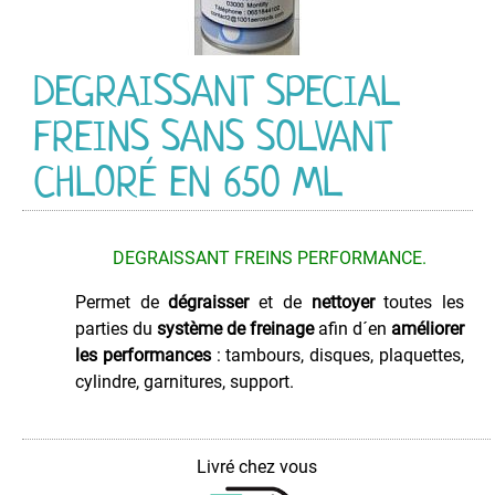
PEINTURE
PROTECTION
DEGRAISSANT SPECIAL
VEHICULES
FREINS SANS SOLVANT
Appret
Anti-
CHLORÉ EN 650 ML
rouille
Commande
Spéciale
DEGRAISSANT FREINS PERFORMANCE.
code
Entretien
Permet de
dégraisser
et de
nettoyer
toutes les
Extérieur
parties du
système de freinage
afin d´en
améliorer
les performances
: tambours, disques, plaquettes,
Entretien
Intérieur
cylindre, garnitures, support.
Lustrant
-
Protecteur
Livré chez vous