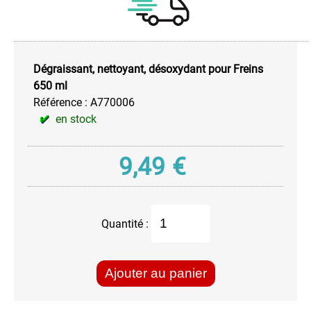
Matériels
-
Tracteurs
Nettoyage
-
Dégraissant, nettoyant, désoxydant pour Freins
Tissus
650 ml
Peintures
Référence :
A770006
Carrosserie
en stock
Polish
-
9,49
€
Cleaner
Pour
l'Electronique
Pour
Quantité :
la
Climatisation
Pour
Ajouter au panier
le
Moteur