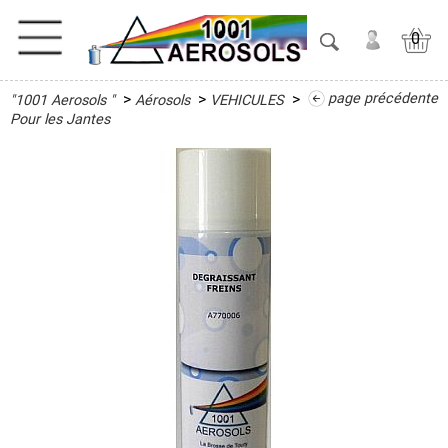
0
>
>
>
page précédente
"1001 Aerosols "
Aérosols
VEHICULES
ACTIVITES
Pour les Jantes
ADHESIFS
ETANCHEITE
ISOLATION
LUBRIFIANT
MAINTENANCE
MAISON