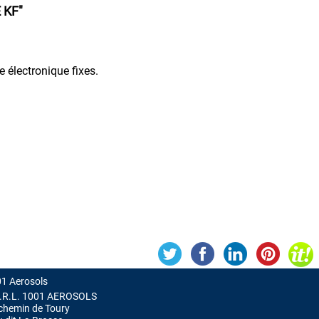
 KF"
e électronique fixes.
1 Aerosols
.R.L. 1001 AEROSOLS
chemin de Toury