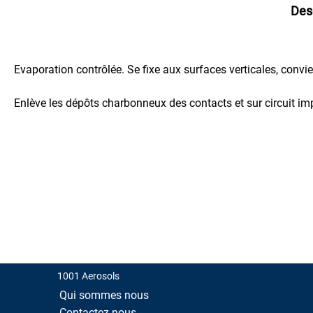
Desc
Electroménager
Haute
Température
Evaporation contrôlée. Se fixe aux surfaces verticales, convie
Peinture
à
l'eau
Enlève les dépôts charbonneux des contacts et sur circuit im
AQUA
Peinture
Chromée
Peinture
FLUO
Permanent
Réactif
au
Ultra-
Violet
1001 Aerosols
Peinture
Fluo
Qui sommes nous
Permanente
Contactez nous