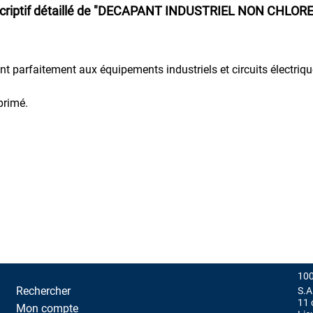
riptif détaillé de
"DECAPANT INDUSTRIEL NON CHLORE
nt parfaitement aux équipements industriels et circuits électriqu
primé.
100
Rechercher
S.A
11 
Mon compte