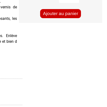
.
 vernis de
Ajouter au panier
sants, les
es. Enlève
e et bien d