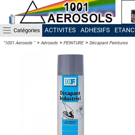
ACTIVITES
ADHESIFS
ETANC
Catégories
>
>
>
"1001 Aerosols "
Aérosols
PEINTURE
Décapant Peintures
ACTIVITES
ADHESIFS
ETANCHEITE
ISOLATION
LUBRIFIANT
MAINTENANCE
MAISON