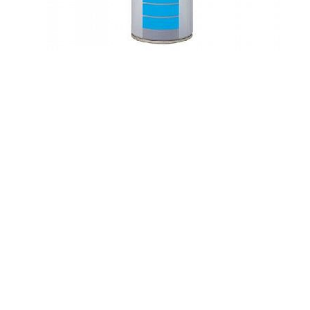
PEINTURE
Acrylique
Industriel
HG
CR
Acrylique
Multi-
Usage
Anti-
Dérapante
Couleurs
d'Identification
Couleurs
de
Sécurité
Décapant
Peintures