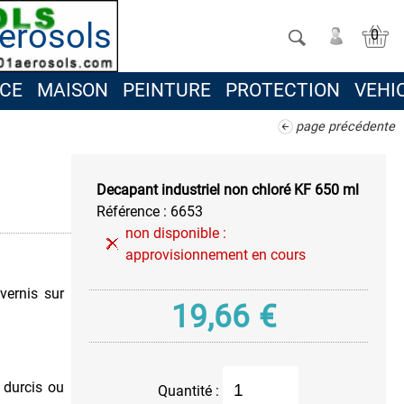
erosols
0
CE
MAISON
PEINTURE
PROTECTION
VEHI
page précédente
Decapant industriel non chloré KF 650 ml
Référence :
6653
non disponible :
approvisionnement en cours
vernis sur
19,66
€
 durcis ou
Quantité :