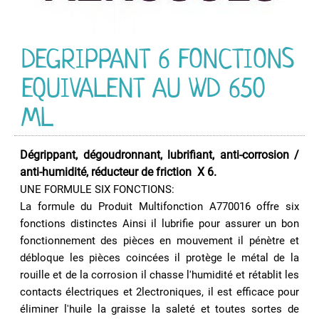
Graisse
Graisse
Alimentaire
DEGRIPPANT 6 FONCTIONS
Graisse
Marine
EQUIVALENT AU WD 650
Graisse
ML
pour
Chaîne
Graisse
Dégrippant, dégoudronnant, lubrifiant, anti-corrosion /
Silicone
anti-humidité, réducteur de friction X 6.
Graisse
UNE FORMULE SIX FONCTIONS:
Spéciale
La formule du Produit Multifonction A770016 offre six
fonctions distinctes Ainsi il lubrifie pour assurer un bon
Huile
fonctionnement des pièces en mouvement il pénètre et
Huile
débloque les pièces coincées il protège le métal de la
Alimentaire
rouille et de la corrosion il chasse l'humidité et rétablit les
Huile
contacts électriques et 2lectroniques, il est efficace pour
de
éliminer l'huile la graisse la saleté et toutes sortes de
Chaîne