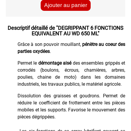
Ajouter au panier
MAINTENANCE
MAISON
Descriptif détaillé de
"DEGRIPPANT 6 FONCTIONS
EQUIVALENT AU WD 650 ML"
PEINTURE
Grâce à son pouvoir mouillant,
pénètre au coeur des
PROTECTION
parties oxydées
.
Permet le
démontage aisé
des ensembles grippés et
VEHICULES
corrodés (boulons, écrous, charnières, arbres,
poulies, chaine de moto) dans les domaines
industriels, les travaux publics, le matériel agricole.
Dissolution des graisses et goudrons. Permet de
réduire le coefficient de frottement entre les pièces
mobiles et les supports. Favorise le mouvement des
pièces dégrippées.
Les six fonctions de ce spray lubrifiant peuvent se