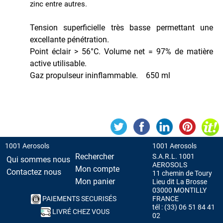
zinc entre autres.
Tension superficielle très basse permettant une
excellante pénétration.
Point éclair > 56°C. Volume net = 97% de matière
active utilisable.
Gaz propulseur ininflammable. 650 ml
1001 Aerosols
1001 Aerosols
Rechercher
S.A.R.L. 1001
Qui sommes nous
AEROSOLS
Mon compte
Contactez nous
11 chemin de Toury
Mon panier
Lieu dit La Brosse
03000 MONTILLY
PAIEMENTS SECURISÉS
FRANCE
tél : (33) 06 51 84 41
LIVRÉ CHEZ VOUS
02