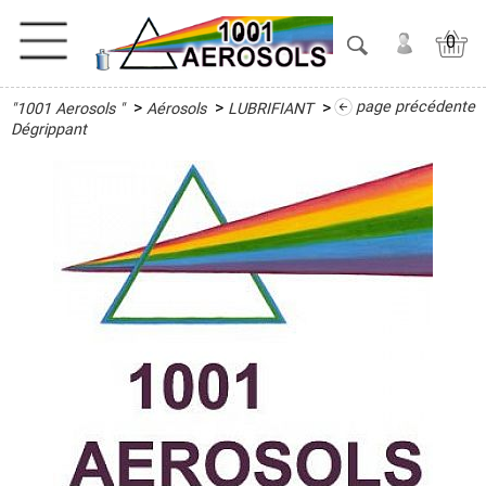
0
>
>
>
page précédente
"1001 Aerosols "
Aérosols
LUBRIFIANT
ACTIVITES
Dégrippant
ADHESIFS
ETANCHEITE
ISOLATION
LUBRIFIANT
Antigrippant
Dégrippant
Glisse
Bois