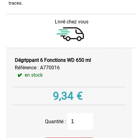
traces.
Huile
de
Coupe
Livré chez vous
Huile
Silicone
Huile
Spéciale
Dégrippant 6 Fonctions WD 650 ml
Lubrifiant
Sec
Référence :
A770016
-
en stock
Air
et
Gaz
9,34
€
Pâte
de
Montage
Quantité :
Pour
Câble