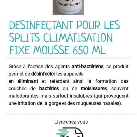
Contacts
électriques
Débloquant
DESINFECTANT POUR LES
Actif
SPLITS CLIMATISATION
Dégraissant
Désinfectant
FIXE MOUSSE 650 ML
Clim
Désoxydant
Grâce à l'action des agents
anti-bactériens
, ce produit
Détecteur
permet de
désinfecter
les appareils
de
en
éliminant
et retardant ainsi la formation des
Fuites
de
couches de
bactéries
ou de
moisissures
, souvent
Gaz
malodorantes mais surtout insalubres (qui provoquent
une irritation de la gorge et des muqueuses nasales).
Ecran
Plat
-
Livré chez vous
TFT
-
LCD