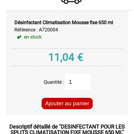
-
DIODES
Electricité
Désinfectant Climatisation Mousse fixe 650 ml
Electronique
Référence :
A720004
en stock
Entretien
Vélo
Imperméabilisant
11,04
€
Hydrofuge
Informatique
Insecticide
Quantité :
Anti
Frelon
Pénétrant
Ajouter au panier
Souffleurs
Pro
Stop
Descriptif détaillé de
"DESINFECTANT POUR LES
Rouille
SPLITS CLIMATISATION FIXE MOUSSE 650 ML"