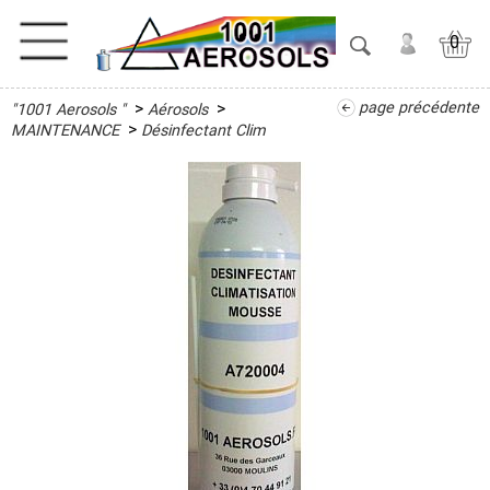
0
>
>
page précédente
"1001 Aerosols "
Aérosols
ACTIVITES
>
MAINTENANCE
Désinfectant Clim
ADHESIFS
ETANCHEITE
ISOLATION
LUBRIFIANT
MAINTENANCE
Anti-
dérapant,
Courroie