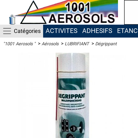
ACTIVITES
ADHESIFS
ETANC
Catégories
>
>
>
"1001 Aerosols "
Aérosols
LUBRIFIANT
Dégrippant
ACTIVITES
ADHESIFS
ETANCHEITE
ISOLATION
LUBRIFIANT
Antigrippant
Dégrippant
Glisse