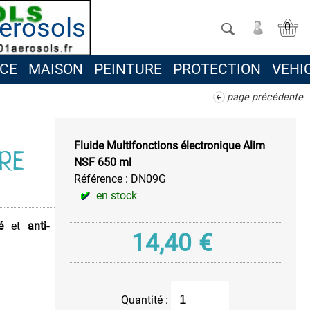
erosols
0
CE
MAISON
PEINTURE
PROTECTION
VEHI
page précédente
Fluide Multifonctions électronique Alim
IRE
NSF 650 ml
Référence :
DN09G
en stock
é
et
anti-
14,40
€
Quantité :