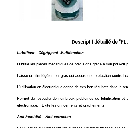
Bois
Graisse
Graisse
Alimentaire
Graisse
Descriptif détaillé de
"FL
Marine
Graisse
Lubrifiant – Dégrippant Multifonction
pour
Chaîne
Lubrifie les pièces mécaniques de précisions grâce à son pouvoir pé
Graisse
Laisse un film légèrement gras qui assure une protection contre l’o
Silicone
Graisse
L´utilisation en électronique donne de très bon résultats dans le te
Spéciale
Permet de résoudre de nombreux problèmes de lubrification et de
Huile
électronique.). Evite les grincements et crachements.
Huile
Alimentaire
Anti-humidité – Anti-corrosion
Huile