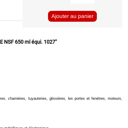
Ajouter au panier
NSF 650 ml équi. 1027"
, charnières, tuyauteries, glissières, les portes et fenétres, moteurs,