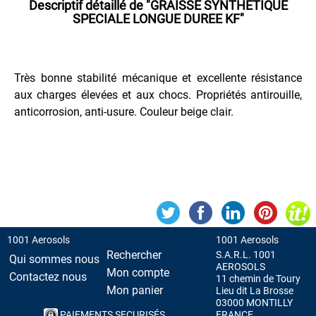
Descriptif détaillé de
"GRAISSE SYNTHETIQUE
MAINTENANCE
SPECIALE LONGUE DUREE KF"
MAISON
Très bonne stabilité mécanique et excellente résistance
PEINTURE
aux charges élevées et aux chocs. Propriétés antirouille,
anticorrosion, anti-usure. Couleur beige clair.
PROTECTION
VEHICULES
1001 Aerosols
1001 Aerosols
Rechercher
S.A.R.L. 1001
Qui sommes nous
AEROSOLS
Mon compte
Contactez nous
11 chemin de Toury
Mon panier
Lieu dit La Brosse
03000 MONTILLY
PAIEMENTS SECURISÉS
FRANCE