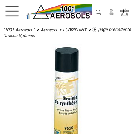
0
>
>
>
page précédente
"1001 Aerosols "
Aérosols
LUBRIFIANT
ACTIVITES
Graisse Spéciale
ADHESIFS
ETANCHEITE
ISOLATION
LUBRIFIANT
Antigrippant
Dégrippant
Glisse
Bois