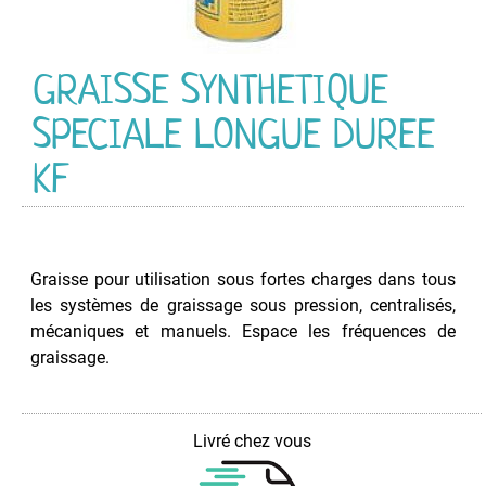
Graisse
Graisse
Alimentaire
GRAISSE SYNTHETIQUE
Graisse
Marine
SPECIALE LONGUE DUREE
Graisse
KF
pour
Chaîne
Graisse
Silicone
Graisse pour utilisation sous fortes charges dans tous
Graisse
les systèmes de graissage sous pression, centralisés,
Spéciale
mécaniques et manuels. Espace les fréquences de
Huile
graissage.
Huile
Alimentaire
Huile
Livré chez vous
de
Chaîne