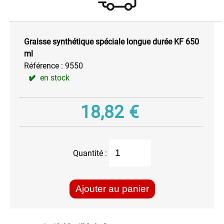
Huile
de
Coupe
Graisse synthétique spéciale longue durée KF 650
Huile
ml
Silicone
Référence :
9550
Huile
en stock
Spéciale
Lubrifiant
18,82
€
Sec
-
Air
et
Gaz
Quantité :
Pâte
de
Montage
Ajouter au panier
Pour
Câble