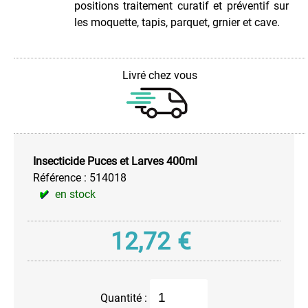
granulés
positions traitement curatif et préventif sur
les moquette, tapis, parquet, grnier et cave.
Nettoyant
Ecran
&
Vitre
Livré chez vous
Pour
le
Cuir
Pour
les
Insecticide Puces et Larves 400ml
Mains
Référence :
514018
Pour
en stock
vos
Meubles
et
12,72
€
sols
Produit
Anti-
Moisissures
Quantité :