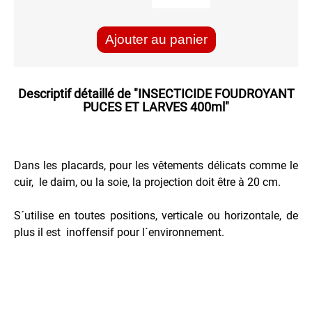
Recharge
pour
Briquet
Ajouter au panier
Répulsifs
PEINTURE
Descriptif détaillé de
"INSECTICIDE FOUDROYANT
PUCES ET LARVES 400ml"
PROTECTION
VEHICULES
Dans les placards, pour les vêtements délicats comme le
cuir, le daim, ou la soie, la projection doit être à 20 cm.
S´utilise en toutes positions, verticale ou horizontale, de
plus il est inoffensif pour l´environnement.