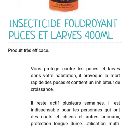
&
Viruside
d'ambiance
INSECTICIDE FOUDROYANT
Déboucheur
Aérosol
PUCES ET LARVES 400ML
Décapant
Graffitis
Produit très efficace.
Dégraissant
Multi-
Usage
Vous protège contre les puces et larves
Détachant
dans votre habitation, il provoque la mort
pour
rapide des puces et contient un inhibiteur de
Tissus
croissance.
Insecticide
Nettoyant
Il reste actif plusieurs semaines, il est
d'insert
indispensable pour les personnes qui ont
et
des chats et chiens et autres animaux,
poêle
protection longue durée. Utilisation multi-
à