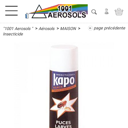
>
>
>
page précédente
"1001 Aerosols "
Aérosols
MAISON
ACTIVITES
Insecticide
ADHESIFS
ETANCHEITE
ISOLATION
LUBRIFIANT
MAINTENANCE
MAISON
Désinfectant