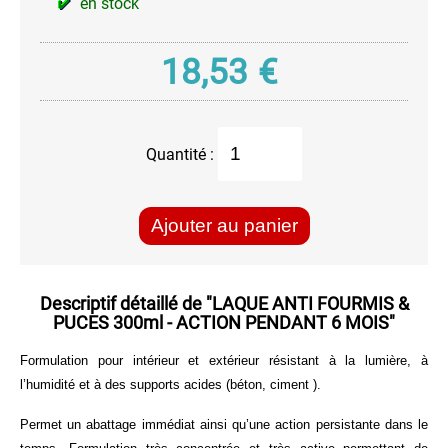
en stock
granulés
Nettoyant
Ecran
18,53
€
&
Vitre
Pour
le
Quantité :
Cuir
Pour
les
Ajouter au panier
Mains
Pour
vos
Descriptif détaillé de
"LAQUE ANTI FOURMIS &
Meubles
PUCES 300ml - ACTION PENDANT 6 MOIS"
et
sols
Formulation pour intérieur et extérieur résistant à la lumière, à
l’humidité et à des supports acides (béton, ciment ).
Produit
Anti-
Permet un abattage immédiat ainsi qu’une action persistante dans le
Moisissures