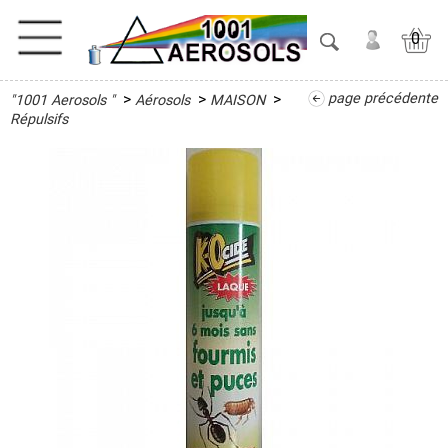
0
>
>
>
page précédente
"1001 Aerosols "
Aérosols
MAISON
ACTIVITES
Répulsifs
ADHESIFS
ETANCHEITE
ISOLATION
LUBRIFIANT
MAINTENANCE
MAISON
Désinfectant