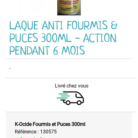
&
Viruside
d'ambiance
LAQUE ANTI FOURMIS &
Déboucheur
Aérosol
PUCES 300ML - ACTION
Décapant
Graffitis
PENDANT 6 MOIS
Dégraissant
Multi-
..
Usage
Détachant
pour
Livré chez vous
Tissus
Insecticide
Nettoyant
d'insert
et
K-Ocide Fourmis et Puces 300ml
poêle
Référence :
130575
à