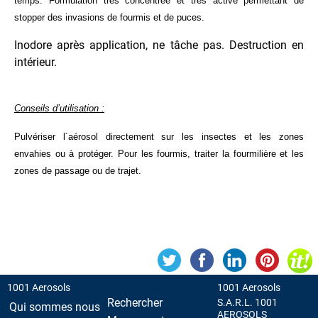
temps. Formulation très concentrée et très active permettant de
Recharge
stopper des invasions de fourmis et de puces.
pour
Briquet
Inodore après application, ne tâche pas. Destruction en
Répulsifs
intérieur.
PEINTURE
Conseils d’utilisation :
PROTECTION
Pulvériser l´aérosol directement sur les insectes et les zones
envahies ou à protéger. Pour les fourmis, traiter la fourmilière et les
VEHICULES
zones de passage ou de trajet.
1001 Aerosols
1001 Aerosols
Rechercher
S.A.R.L. 1001
Qui sommes nous
AEROSOLS