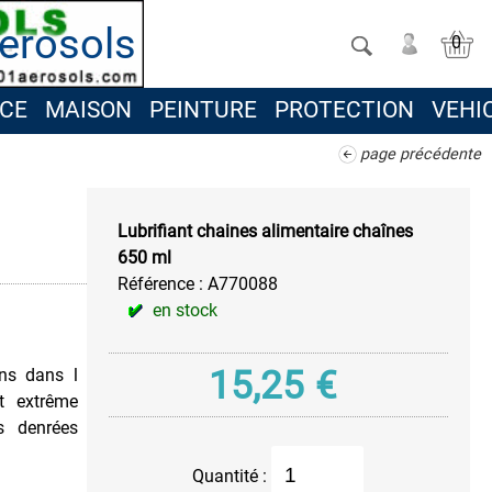
erosols
0
CE
MAISON
PEINTURE
PROTECTION
VEHI
page précédente
Lubrifiant chaines alimentaire chaînes
650 ml
Référence :
A770088
en stock
15,25
€
ons dans l
et extrême
es denrées
Quantité :