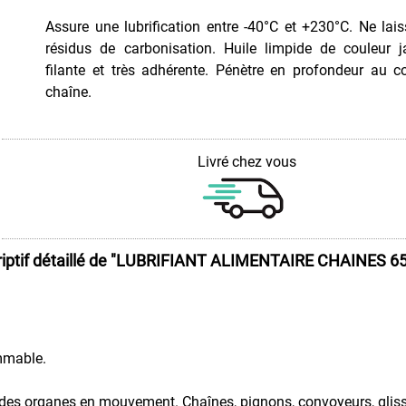
Assure une lubrification entre -40°C et +230°C. Ne lai
résidus de carbonisation. Huile limpide de couleur 
filante et très adhérente. Pénètre en profondeur au c
chaîne.
Livré chez vous
iptif détaillé de
"LUBRIFIANT ALIMENTAIRE CHAINES 65
mmable.
 des organes en mouvement. Chaînes, pignons, convoyeurs, glissi