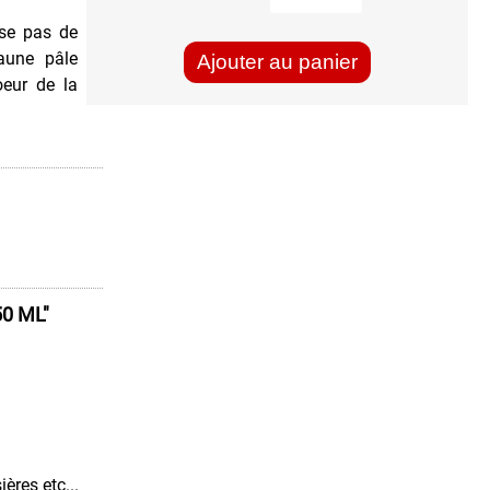
sse pas de
jaune pâle
Ajouter au panier
oeur de la
0 ML"
ères etc...