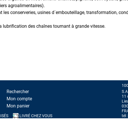
ers agroalimentaires).
nt les conserveries, usines d´embouteillage, transformation, cond
 lubrification des chaînes tournant à grande vitesse.
100
Rechercher
S.A
11 
Mon compte
Lie
Mon panier
03
FR
ISÉS
LIVRÉ CHEZ VOUS
tél
tions légales
-
CGV
-
Conditions de rétractation
-
Données personnelles
-