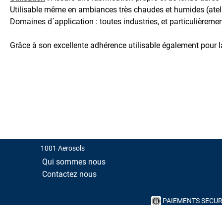
de
Utilisable même en ambiances très chaudes et humides (ateli
Chaîne
Domaines d´application : toutes industries, et particulièreme
Huile
de
Grâce à son excellente adhérence utilisable également pour la
Coupe
Huile
Silicone
Huile
Spéciale
Lubrifiant
Sec
-
1001 Aerosols
Air
et
Qui sommes nous
Gaz
Contactez nous
Pâte
de
PAIEMENTS SECUR
Montage
1001 Aerosols -
Men
Pour