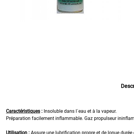
Bois
Graisse
Graisse
Alimentaire
Graisse
Marine
Graisse
pour
Chaîne
Graisse
Silicone
Descr
Graisse
Spéciale
Huile
Caractéristiques
:
Insoluble dans l´eau et à la vapeur.
Huile
Préparation facilement inflammable. Gaz propulseur ininfla
Alimentaire
Huile
Utilisation
:
Assure une lubrification propre et de lonue durée