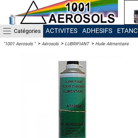
ACTIVITES
ADHESIFS
ETANC
Catégories
>
>
>
"1001 Aerosols "
Aérosols
LUBRIFIANT
Huile Alimentaire
ACTIVITES
ADHESIFS
ETANCHEITE
ISOLATION
LUBRIFIANT
Antigrippant
Dégrippant
Glisse