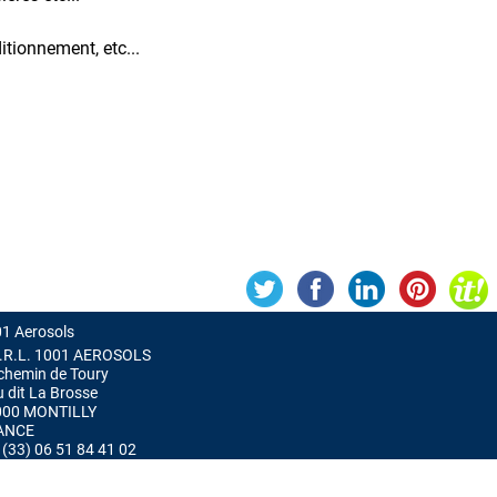
itionnement, etc...
1 Aerosols
.R.L. 1001 AEROSOLS
chemin de Toury
u dit La Brosse
000 MONTILLY
ANCE
 : (33) 06 51 84 41 02
Gestion des cookies