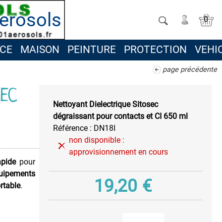
erosols
0
CE
MAISON
PEINTURE
PROTECTION
VEHI
page précédente
SEC
Nettoyant Dielectrique Sitosec
dégraissant pour contacts et CI 650 ml
Référence :
DN18I
non disponible :
approvisionnement en cours
apide
pour
uipements
19,20
€
rtable
.