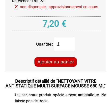
Référence :
DN12J
granulés
non disponible :
approvisionnement en cours
Nettoyant
Ecran
&
7,20
€
Vitre
Pour
le
Cuir
Quantité :
Pour
les
Mains
Ajouter au panier
Pour
vos
Meubles
Descriptif détaillé de
"NETTOYANT VITRE
et
ANTISTATIQUE MULTI-SURFACE MOUSSE 650 ML"
sols
Utiliser notre produit spécialement
antistatique
. Ne
Produit
laisse pas de trace.
Anti-
Moisissures