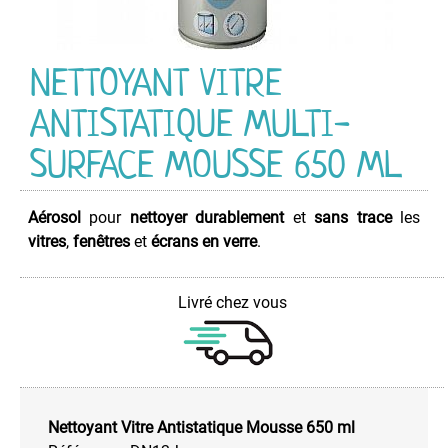
&
Viruside
d'ambiance
NETTOYANT VITRE
Déboucheur
Aérosol
ANTISTATIQUE MULTI-
Décapant
Graffitis
SURFACE MOUSSE 650 ML
Dégraissant
Multi-
Aérosol
pour
nettoyer durablement
et
sans trace
les
Usage
vitres
,
fenêtres
et
écrans en verre
.
Détachant
pour
Tissus
Livré chez vous
Insecticide
Nettoyant
d'insert
et
poêle
Nettoyant Vitre Antistatique Mousse 650 ml
à