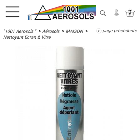
0
>
>
>
page précédente
"1001 Aerosols "
Aérosols
MAISON
ACTIVITES
Nettoyant Ecran & Vitre
ADHESIFS
ETANCHEITE
ISOLATION
LUBRIFIANT
MAINTENANCE
MAISON
Désinfectant