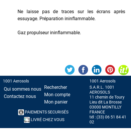
Recharge
pour
Ne laisse pas de traces sur les écrans après
Briquet
essuyage. Préparation ininflammable.
Répulsifs
Gaz propulseur ininflammable.
PEINTURE
PROTECTION
VEHICULES
1001 Aerosols
1001 Aerosols
Rechercher
S.A.R.L. 1001
Qui sommes nous
AEROSOLS
Mon compte
Contactez nous
11 chemin de Toury
Mon panier
Lieu dit La Brosse
03000 MONTILLY
PAIEMENTS SECURISÉS
FRANCE
tél : (33) 06 51 84 41
LIVRÉ CHEZ VOUS
02