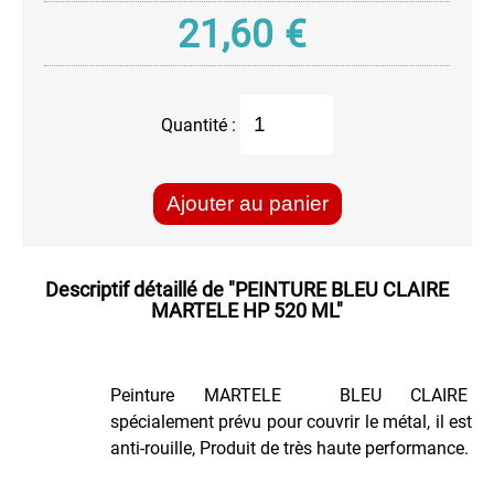
Haute
21,60
€
Température
Peinture
à
l'eau
Quantité :
AQUA
Peinture
Chromée
Ajouter au panier
Peinture
FLUO
Permanent
Descriptif détaillé de
"PEINTURE BLEU CLAIRE
Réactif
MARTELE HP 520 ML"
au
Ultra-
Violet
Peinture
Peinture MARTELE BLEU CLAIRE
Fluo
spécialement prévu pour couvrir le métal, il est
Permanente
anti-rouille, Produit de très haute performance.
Peinture