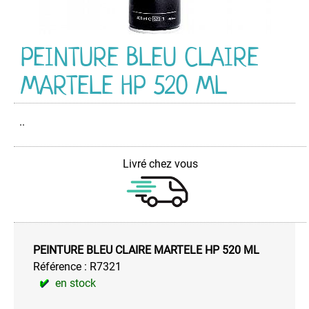
PEINTURE
Acrylique
Industriel
PEINTURE BLEU CLAIRE
HG
CR
MARTELE HP 520 ML
Acrylique
Multi-
Usage
..
Anti-
Dérapante
Livré chez vous
Couleurs
d'Identification
Couleurs
de
Sécurité
PEINTURE BLEU CLAIRE MARTELE HP 520 ML
Décapant
Référence :
R7321
Peintures
en stock
Electroménager