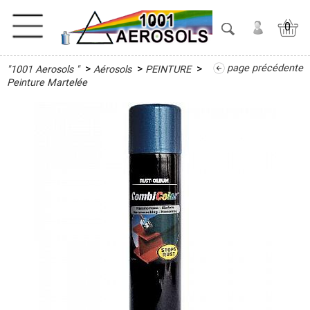
0
>
>
>
page précédente
"1001 Aerosols "
Aérosols
PEINTURE
ACTIVITES
Peinture Martelée
ADHESIFS
ETANCHEITE
ISOLATION
LUBRIFIANT
MAINTENANCE
MAISON