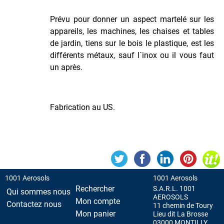
Martelée
Peinture
Prévu pour donner un aspect martelé sur les
Métallisée
appareils, les machines, les chaises et tables
Peinture
de jardin, tiens sur le bois le plastique, est les
Spéciale
différents métaux, sauf l´inox ou il vous faut
Tableaux
un après.
Phosphorescente
Dans
le
Fabrication au US.
Noir
Pour
Aluminium
Pour
Plastique
Primer
1001 Aerosols
1001 Aerosols
ou
Rechercher
S.A.R.L. 1001
Qui sommes nous
Appret
AEROSOLS
Mon compte
Contactez nous
11 chemin de Toury
Radiateurs
Mon panier
Lieu dit La Brosse
03000 MONTILLY