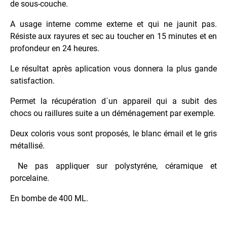
de sous-couche.
Traceur
Sol
A usage interne comme externe et qui ne jaunit pas.
Permanent
Résiste aux rayures et sec au toucher en 15 minutes et en
Traceur
profondeur en 24 heures.
Sol
Temporaire
Le résultat après aplication vous donnera la plus gande
satisfaction.
PROTECTION
Permet la récupération d´un appareil qui a subit des
VEHICULES
chocs ou raillures suite a un déménagement par exemple.
Deux coloris vous sont proposés, le blanc émail et le gris
métallisé.
Ne pas appliquer sur polystyréne, céramique et
porcelaine.
En bombe de 400 ML.