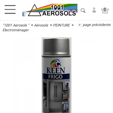
0
>
>
>
page précédente
"1001 Aerosols "
Aérosols
PEINTURE
ACTIVITES
Electroménager
ADHESIFS
ETANCHEITE
ISOLATION
LUBRIFIANT
MAINTENANCE
MAISON