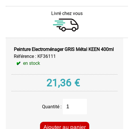
Haute
Température
Livré chez vous
Peinture
à
l'eau
AQUA
Peinture
Chromée
Peinture Electroménager GRIS Métal KEEN 400ml
Référence :
KF36111
Peinture
en stock
FLUO
Permanent
Réactif
21,36
€
au
Ultra-
Violet
Peinture
Quantité :
Fluo
Permanente
Peinture
Ajouter au panier