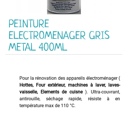
PEINTURE
Acrylique
Industriel
PEINTURE
HG
CR
ELECTROMENAGER GRIS
Acrylique
Multi-
METAL 400ML
Usage
Anti-
Dérapante
Couleurs
d'Identification
Pour la rénovation des appareils électroménager (
Hottes, Four extérieur, machines à laver, laves-
Couleurs
de
vaisselle, Elements de cuisne
). Ultra-couvrant,
Sécurité
antirouille, séchage rapide, résiste à en
température max de 110 °C.
Décapant
Peintures
Electroménager