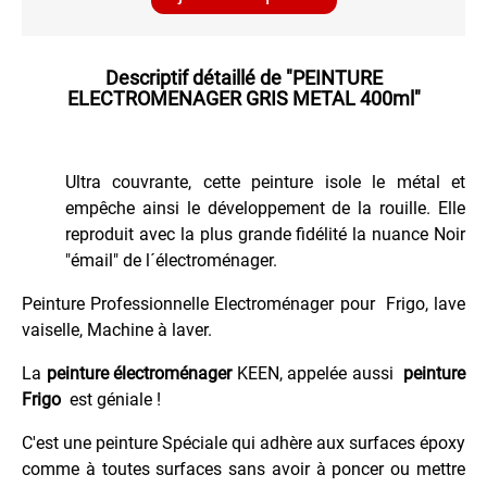
Martelée
Peinture
Métallisée
Descriptif détaillé de
"PEINTURE
Peinture
ELECTROMENAGER GRIS METAL 400ml"
Spéciale
Tableaux
Phosphorescente
Ultra couvrante, cette peinture isole le métal et
Dans
empêche ainsi le développement de la rouille. Elle
le
reproduit avec la plus grande fidélité la nuance Noir
Noir
"émail" de l´électroménager.
Pour
Aluminium
Peinture Professionnelle Electroménager pour Frigo, lave
Pour
vaiselle, Machine à laver.
Plastique
La
peinture électroménager
KEEN, appelée aussi
peinture
Primer
Frigo
est géniale !
ou
Appret
C'est une peinture Spéciale qui adhère aux surfaces époxy
Radiateurs
comme à toutes surfaces sans avoir à poncer ou mettre