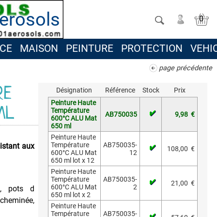
erosols
0
CE
MAISON
PEINTURE
PROTECTION
VEHI
page précédente
RE
Désignation
Référence
Stock
Prix
Peinture Haute
ML
Température
AB750035
9,98
€
600°C ALU Mat
650 ml
Peinture Haute
Température
AB750035-
istant aux
108,00
€
600°C ALU Mat
12
650 ml lot x 12
Peinture Haute
Température
AB750035-
21,00
€
600°C ALU Mat
2
s, pots d
650 ml lot x 2
 cheminée,
Peinture Haute
Température
AB750035-