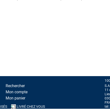
100
Rechercher
S.A
11 
Mon compte
Lie
Mon panier
03
FR
ISÉS
LIVRÉ CHEZ VOUS
tél