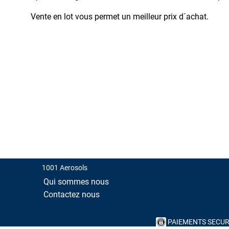
Peinture
Vente en lot vous permet un meilleur prix d´achat.
Martelée
Peinture
Métallisée
Peinture
Spéciale
Tableaux
Phosphorescente
Dans
le
Noir
Pour
Aluminium
1001 Aerosols
Pour
Qui sommes nous
Plastique
Contactez nous
Primer
ou
Appret
PAIEMENTS SECUR