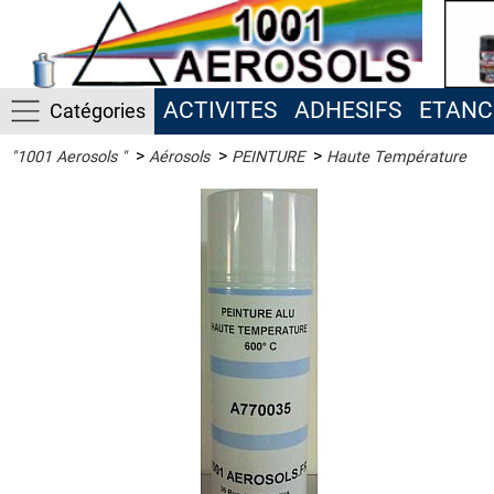
ACTIVITES
ADHESIFS
ETANC
Catégories
>
>
>
"1001 Aerosols "
Aérosols
PEINTURE
Haute Température
ACTIVITES
ADHESIFS
ETANCHEITE
ISOLATION
LUBRIFIANT
MAINTENANCE
MAISON