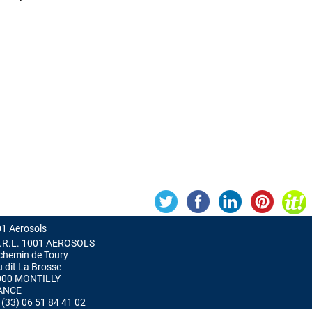
1 Aerosols
.R.L. 1001 AEROSOLS
chemin de Toury
u dit La Brosse
000 MONTILLY
ANCE
 : (33) 06 51 84 41 02