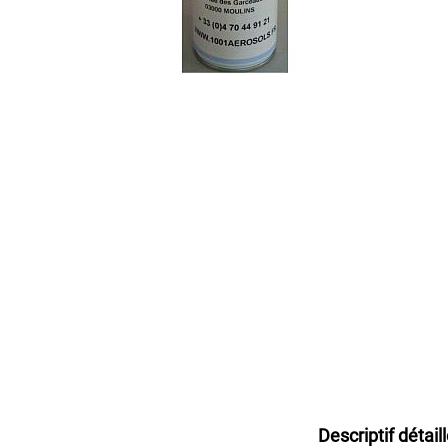
PEINTURE
Acrylique
Industriel
HG
CR
Acrylique
Multi-
Usage
Anti-
Dérapante
Couleurs
d'Identification
Couleurs
de
Sécurité
Décapant
Peintures
Descriptif détail