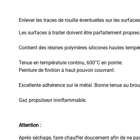
Electroménager
Haute
Enlever les traces de rouille éventuelles sur les surfaces
Température
Peinture
Les surfaces à traiter doivent être parfaitement propres
à
l'eau
Contient des résines polymères silicones hautes tempér
AQUA
Peinture
Tenue en température continu, 600°C en pointe.
Chromée
Peinture de finition à haut pouvoir couvrant.
Peinture
FLUO
Excellente adhérence sur le métal. Bonne tenue au broui
Permanent
Réactif
Gaz propulseur ininflammable.
au
Ultra-
Violet
Peinture
Attention :
Fluo
Permanente
Après séchage, faire chauffer doucement afin de ne pas 