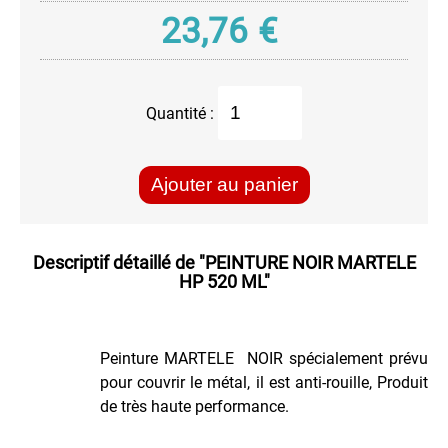
Haute
23,76
€
Température
Peinture
à
l'eau
Quantité :
AQUA
Peinture
Chromée
Ajouter au panier
Peinture
FLUO
Permanent
Descriptif détaillé de
"PEINTURE NOIR MARTELE
Réactif
HP 520 ML"
au
Ultra-
Violet
Peinture
Peinture MARTELE NOIR spécialement prévu
Fluo
pour couvrir le métal, il est anti-rouille, Produit
Permanente
de très haute performance.
Peinture