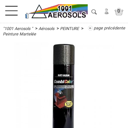
0
>
>
>
page précédente
"1001 Aerosols "
Aérosols
PEINTURE
ACTIVITES
Peinture Martelée
ADHESIFS
ETANCHEITE
ISOLATION
LUBRIFIANT
MAINTENANCE
MAISON