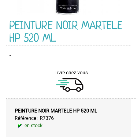
PEINTURE
Acrylique
Industriel
PEINTURE NOIR MARTELE
HG
CR
HP 520 ML
Acrylique
Multi-
Usage
..
Anti-
Dérapante
Livré chez vous
Couleurs
d'Identification
Couleurs
de
Sécurité
PEINTURE NOIR MARTELE HP 520 ML
Décapant
Référence :
R7376
Peintures
en stock
Electroménager