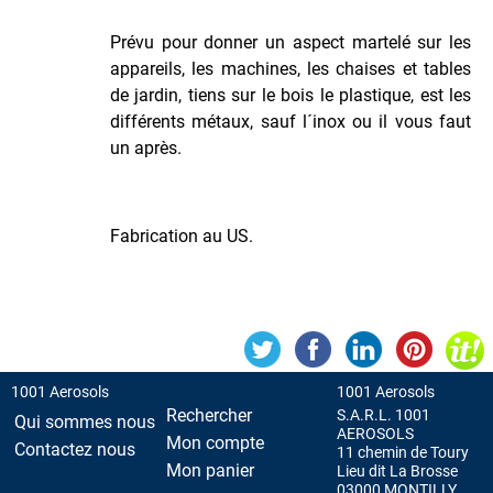
Martelée
Peinture
Prévu pour donner un aspect martelé sur les
Métallisée
appareils, les machines, les chaises et tables
Peinture
de jardin, tiens sur le bois le plastique, est les
Spéciale
différents métaux, sauf l´inox ou il vous faut
Tableaux
un après.
Phosphorescente
Dans
le
Fabrication au US.
Noir
Pour
Aluminium
Pour
Plastique
Primer
1001 Aerosols
1001 Aerosols
ou
Rechercher
S.A.R.L. 1001
Qui sommes nous
Appret
AEROSOLS
Mon compte
Contactez nous
11 chemin de Toury
Radiateurs
Mon panier
Lieu dit La Brosse
03000 MONTILLY