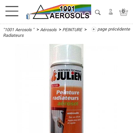
0
>
>
>
page précédente
"1001 Aerosols "
Aérosols
PEINTURE
ACTIVITES
Radiateurs
ADHESIFS
ETANCHEITE
ISOLATION
LUBRIFIANT
MAINTENANCE
MAISON