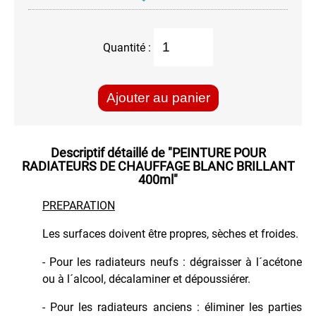
Martelée
Peinture
Métallisée
Quantité :
Peinture
Spéciale
Tableaux
Ajouter au panier
Phosphorescente
Dans
le
Descriptif détaillé de
"PEINTURE POUR
Noir
RADIATEURS DE CHAUFFAGE BLANC BRILLANT
Pour
400ml"
Aluminium
PREPARATION
Pour
Plastique
Les surfaces doivent être propres, sèches et froides.
Primer
- Pour les radiateurs neufs : dégraisser à l´acétone
ou
Appret
ou à l´alcool, décalaminer et dépoussiérer.
Radiateurs
- Pour les radiateurs anciens : éliminer les parties