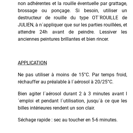
Traceur
non adhérentes et la rouille éventuelle par grattage,
Sol
brossage ou ponçage. Si besoin, utiliser un
Permanent
destructeur de rouille du type OT´ROUILLE de
Traceur
JULIEN, à n´appliquer que sur les parties rouillées, et
Sol
attendre 24h avant de peindre. Lessiver les
Temporaire
anciennes peintures brillantes et bien rincer.
PROTECTION
APPLICATION
VEHICULES
Ne pas utiliser à moins de 15°C. Par temps froid,
réchauffer au préalable à l´aérosol à 20/25°C.
Bien agiter l´aérosol durant 2 à 3 minutes avant l
´emploi et pendant l´utilisation, jusqu´à ce que les
billes intérieures rendent un son clair.
Séchage rapide : sec au toucher en 5-6 minutes.