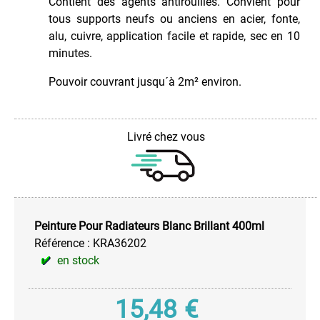
Contient des agents antirouilles. Convient pour
Haute
tous supports neufs ou anciens en acier, fonte,
Température
alu, cuivre, application facile et rapide, sec en 10
Peinture
minutes.
à
l'eau
Pouvoir couvrant jusqu´à 2m² environ.
AQUA
Peinture
Chromée
Livré chez vous
Peinture
FLUO
Permanent
Réactif
au
Ultra-
Peinture Pour Radiateurs Blanc Brillant 400ml
Violet
Référence :
KRA36202
Peinture
en stock
Fluo
Permanente
15,48
€
Peinture