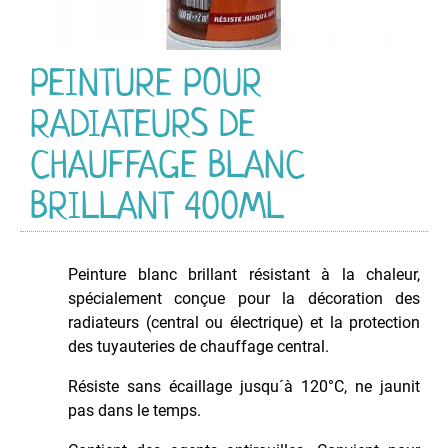
PEINTURE
Acrylique
Industriel
PEINTURE POUR
HG
CR
RADIATEURS DE
Acrylique
Multi-
CHAUFFAGE BLANC
Usage
BRILLANT 400ML
Anti-
Dérapante
Couleurs
d'Identification
Peinture blanc brillant résistant à la chaleur,
spécialement conçue pour la décoration des
Couleurs
de
radiateurs (central ou électrique) et la protection
Sécurité
des tuyauteries de chauffage central.
Décapant
Résiste sans écaillage jusqu´à 120°C, ne jaunit
Peintures
pas dans le temps.
Electroménager