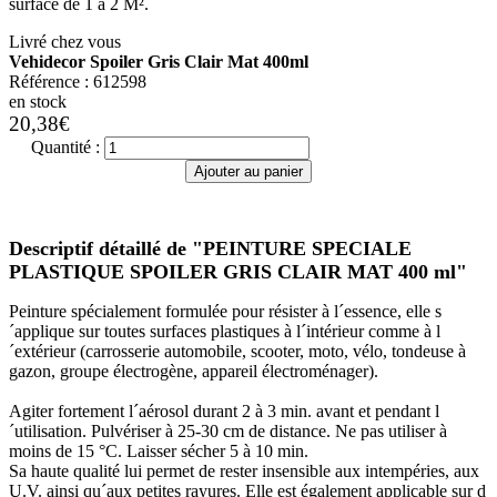
surface de 1 à 2 M².
Livré chez vous
Vehidecor Spoiler Gris Clair Mat 400ml
Référence :
612598
en stock
20,38
€
Quantité :
Ajouter au panier
Descriptif détaillé de
"PEINTURE SPECIALE
PLASTIQUE SPOILER GRIS CLAIR MAT 400 ml"
Peinture spécialement formulée pour résister à l´essence, elle s
´applique sur toutes surfaces plastiques à l´intérieur comme à l
´extérieur (carrosserie automobile, scooter, moto, vélo, tondeuse à
gazon, groupe électrogène, appareil électroménager).
Agiter fortement l´aérosol durant 2 à 3 min. avant et pendant l
´utilisation. Pulvériser à 25-30 cm de distance. Ne pas utiliser à
moins de 15 °C. Laisser sécher 5 à 10 min.
Sa haute qualité lui permet de rester insensible aux intempéries, aux
U.V. ainsi qu´aux petites rayures. Elle est également applicable sur d