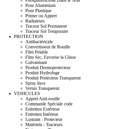
Phosphorescente Dans le Noir
Pour Aluminium
Pour Plastique
Primer ou Appret
Radiateurs
Traceur Sol Permanent
Traceur Sol Temporaire
PROTECTION
Antibactéricide
Convertisseur de Rouille
Film Pelable
Film Sec, Favorise la Glisse
Galvanisant
Produit Dermoprotecteur
Produit Hydrofuge
Produit Protecteur Transparent
Spray Inox
Vernis Transparent
VEHICULES
Appret Anti-rouille
Commande Spéciale code
Entretien Extérieur
Entretien Intérieur
Lustrant - Protecteur
Matériels - Tracteurs