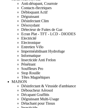
Anti-dérapant, Courroie
Contacts électriques
Débloquant Actif
Dégraissant
Désinfectant Clim
Désoxydant
Détecteur de Fuites de Gaz
Ecran Plat - TFT - LCD - DIODES
Electricité
Electronique
Entretien Vélo
Imperméabilisant Hydrofuge
Informatique
Insecticide Anti Frelon
Pénétrant
Souffleurs Pro
Stop Rouille
Têtes Magnétiques
MAISON
Désinfectant & Viruside d'ambiance
Déboucheur Aérosol
Décapant Graffitis
Dégraissant Multi-Usage
Détachant pour Tissus
Insecticide