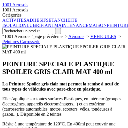
1001 Aerosols
1001 Aerosols
Catégories
ACTIVITES
ADHESIFS
ETANCHEITE
ISOLATION
LUBRIFIANT
MAINTENANCE
MAISON
PEINTUR
"1001 Aerosols "
page précédente
>
Aérosols
>
VEHICULES
>
Peintures Carrosserie
PEINTURE SPECIALE PLASTIQUE
SPOILER GRIS CLAIR MAT 400 ml
La Peinture Spoiler gris clair mat permet la remise à neuf de
tous types de véhicules avec pare-choc en plastique.
Elle s'applique sur toutes surfaces Plastiques, en intérieur (groupes
électrogènes, appareils électroménagers...) et en extérieur
(carrosseries automobiles, motos, scooters, vélos, tondeuses à
gazon...). Disponible en 2 teintes.
Résite à une température de 120°C. En 400ml peut couvrir une