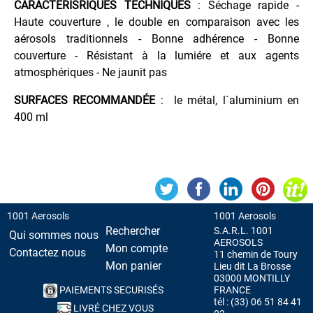
CARACTÉRISRIQUES TECHNIQUES
: Séchage rapide -
Traceur
Sol
Haute couverture , le double en comparaison avec les
Permanent
aérosols traditionnels - Bonne adhérence - Bonne
couverture - Résistant à la lumiére et aux agents
Traceur
Sol
atmosphériques - Ne jaunit pas
Temporaire
SURFACES RECOMMANDÉE
: le métal, l´aluminium en
400 ml
PROTECTION
VEHICULES
1001 Aerosols
1001 Aerosols
Rechercher
S.A.R.L. 1001
Qui sommes nous
AEROSOLS
Mon compte
Contactez nous
11 chemin de Toury
Mon panier
Lieu dit La Brosse
03000 MONTILLY
PAIEMENTS SECURISÉS
FRANCE
tél : (33) 06 51 84 41
LIVRÉ CHEZ VOUS