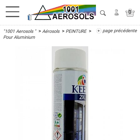
0
>
>
>
page précédente
"1001 Aerosols "
Aérosols
PEINTURE
ACTIVITES
Pour Aluminium
ADHESIFS
ETANCHEITE
ISOLATION
LUBRIFIANT
MAINTENANCE
MAISON