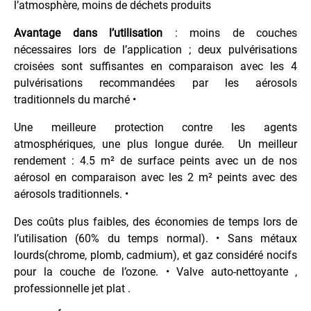
Martelée
l’atmosphère, moins de déchets produits
Peinture
Avantage dans l’utilisation
: moins de couches
Métallisée
nécessaires lors de l’application ; deux pulvérisations
Peinture
croisées sont suffisantes en comparaison avec les 4
Spéciale
pulvérisations recommandées par les aérosols
Tableaux
traditionnels du marché •
Phosphorescente
Dans
Une meilleure protection contre les agents
le
atmosphériques, une plus longue durée. Un meilleur
Noir
rendement : 4.5 m² de surface peints avec un de nos
Pour
aérosol en comparaison avec les 2 m² peints avec des
Aluminium
aérosols traditionnels. •
Pour
Des coûts plus faibles, des économies de temps lors de
Plastique
l’utilisation (60% du temps normal). • Sans métaux
Primer
lourds(chrome, plomb, cadmium), et gaz considéré nocifs
ou
pour la couche de l’ozone. • Valve auto-nettoyante ,
Appret
professionnelle jet plat .
Radiateurs