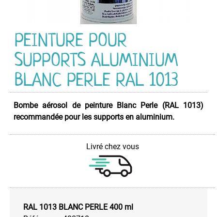
PEINTURE
Acrylique
Industriel
PEINTURE POUR
HG
CR
SUPPORTS ALUMINIUM
Acrylique
Multi-
BLANC PERLE RAL 1013
Usage
Anti-
Dérapante
Bombe aérosol de peinture Blanc Perle (RAL 1013)
recommandée pour les supports en aluminium.
Couleurs
d'Identification
Couleurs
Livré chez vous
de
Sécurité
Décapant
Peintures
Electroménager
RAL 1013 BLANC PERLE 400 ml