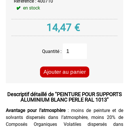
Référence :
400710
Haute
Température
en stock
Peinture
à
14,47
€
l'eau
AQUA
Peinture
Chromée
Quantité :
Peinture
FLUO
Permanent
Ajouter au panier
Réactif
au
Ultra-
Violet
Descriptif détaillé de
"PEINTURE POUR SUPPORTS
ALUMINIUM BLANC PERLE RAL 1013"
Peinture
Fluo
Avantage pour l’atmosphère
: moins de peinture et de
Permanente
solvants dispersés dans l’atmosphère, moins 20% de
Peinture
Composés Organiques Volatiles dispersés dans