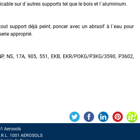
icable sur d´autres supports tel que le bois et l´aluminium.
tout support déjà peint, poncer avec un abrasif à l´eau pour
serie approprié.
 NP, NS, 17A, 905, 551, EKB, EKR/POKG/P3KG/3590, P3602,
1 Aerosols
.R.L. 1001 AEROSOLS