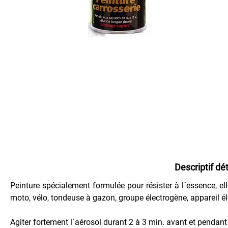
PEINTURE
PROTECTION
VEHICULES
Appret
Anti-
rouille
Commande
Spéciale
code
Entretien
Descriptif dé
Extérieur
Peinture spécialement formulée pour résister à l´essence, ell
Entretien
Intérieur
moto, vélo, tondeuse à gazon, groupe électrogène, appareil é
Lustrant
Agiter fortement l´aérosol durant 2 à 3 min. avant et pendant 
-