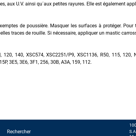
es, aux U.V. ainsi qu´aux petites rayures. Elle est également appl
exemptes de poussière. Masquer les surfaces à protéger. Pour 
tuelles traces de rouille. Si nécessaire, appliquer un mastic carros
H, 120, 140, XSC574, XSC2251/P9, XSC1136, R50, 115, 120,
5P, 3E5, 3E6, 3F1, 256, 30B, A3A, 159, 112.
100
Rechercher
S.A