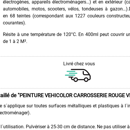
électrogènes, appareils électroménagers…) et en extérieur (ca
automobiles, motos, scooters, vélos, tondeuses à gazon…).
en 68 teintes (correspondant aux 1227 couleurs constructeu
courantes).
Résite à une température de 120°C. En 400ml peut couvrir u
de 1 à 2 M².
Livré chez vous
taillé de
"PEINTURE VEHICOLOR CARROSSERIE ROUGE VI
e s´applique sur toutes surfaces métalliques et plastiques à l´i
lectroménager).
l´utilisation. Pulvériser à 25-30 cm de distance. Ne pas utiliser