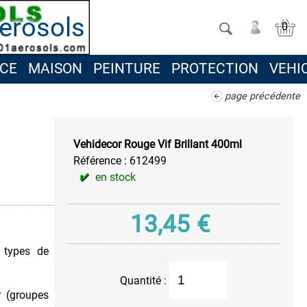
erosols
0
CE
MAISON
PEINTURE
PROTECTION
VEHI
page précédente
Vehidecor Rouge Vif Brillant 400ml
Référence :
612499
en stock
13,45
€
 types de
Quantité :
r (groupes