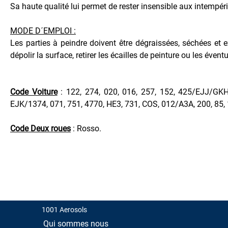
Protecteur
Sa haute qualité lui permet de rester insensible aux intempéri
Matériels
MODE D´EMPLOI :
-
Tracteurs
Les parties à peindre doivent être dégraissées, séchées et 
dépolir la surface, retirer les écailles de peinture ou les éven
Nettoyage
-
Tissus
Code Voiture
: 122, 274, 020, 016, 257, 152, 425/EJJ/GK
Peintures
EJK/1374, 071, 751, 4770, HE3, 731, COS, 012/A3A, 200, 85, 1
Carrosserie
Polish
Code Deux roues
: Rosso.
-
Cleaner
Pour
l'Electronique
Pour
la
Climatisation
1001 Aerosols
Pour
Qui sommes nous