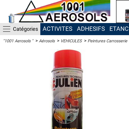
ACTIVITES
ADHESIFS
ETANC
Catégories
>
>
>
"1001 Aerosols "
Aérosols
VEHICULES
Peintures Carrosserie
ACTIVITES
ADHESIFS
ETANCHEITE
ISOLATION
LUBRIFIANT
MAINTENANCE
MAISON