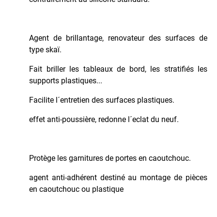
Pour
les
Jantes
Agent de brillantage, renovateur des surfaces de
Pour
type skaï.
les
Mains
Fait briller les tableaux de bord, les stratifiés les
Pour
supports plastiques...
les
Vitres
Facilite l´entretien des surfaces plastiques.
Produits
effet anti-poussière, redonne l´eclat du neuf.
Dégrippants
Protection
Bas
de
Protège les garnitures de portes en caoutchouc.
Caisse
agent anti-adhérent destiné au montage de pièces
Vernis
en caoutchouc ou plastique
Carrosserie