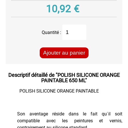
Matériels
-
10,92
€
Tracteurs
Nettoyage
-
Tissus
Quantité :
Peintures
Carrosserie
Ajouter au panier
Polish
-
Cleaner
Descriptif détaillé de
"POLISH SILICONE ORANGE
Pour
PAINTABLE 650 ML"
l'Electronique
POLISH SILICONE ORANGE PAINTABLE
Pour
la
Climatisation
Pour
Son aventage réside dans le fait qu´il soit
le
compatible avec les peintures et vernis,
Moteur
contrairement au silicone standard.