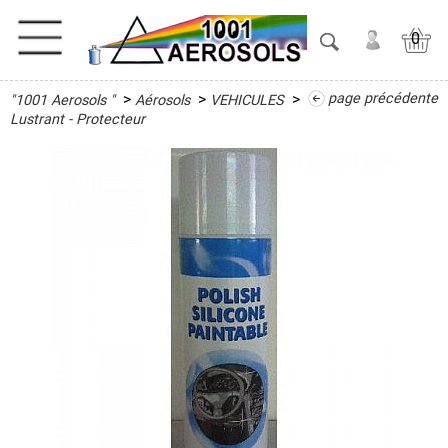
0
>
>
>
page précédente
"1001 Aerosols "
Aérosols
VEHICULES
ACTIVITES
Lustrant - Protecteur
ADHESIFS
ETANCHEITE
ISOLATION
LUBRIFIANT
MAINTENANCE
MAISON