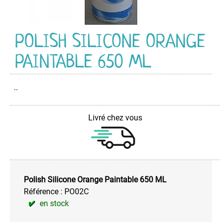
PEINTURE
PROTECTION
POLISH SILICONE ORANGE
VEHICULES
PAINTABLE 650 ML
Appret
Anti-
rouille
..
Commande
Spéciale
Livré chez vous
code
Entretien
Extérieur
Entretien
Intérieur
Polish Silicone Orange Paintable 650 ML
Lustrant
Référence :
PO02C
-
en stock
Protecteur