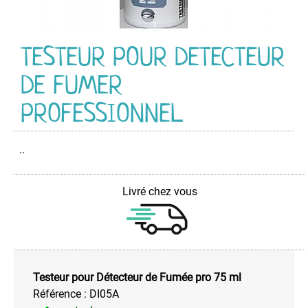
Contacts
électriques
Débloquant
TESTEUR POUR DETECTEUR
Actif
DE FUMER
Dégraissant
Désinfectant
PROFESSIONNEL
Clim
Désoxydant
..
Détecteur
de
Fuites
Livré chez vous
de
Gaz
Ecran
Plat
-
TFT
Testeur pour Détecteur de Fumée pro 75 ml
-
Référence :
DI05A
LCD