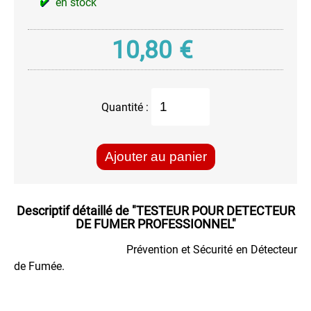
en stock
-
DIODES
10,80
€
Electricité
Electronique
Entretien
Vélo
Quantité :
Imperméabilisant
Hydrofuge
Ajouter au panier
Informatique
Insecticide
Anti
Descriptif détaillé de
"TESTEUR POUR DETECTEUR
Frelon
DE FUMER PROFESSIONNEL"
Pénétrant
Prévention et Sécurité en Détecteur
Souffleurs
de Fumée.
Pro
Stop
Rouille