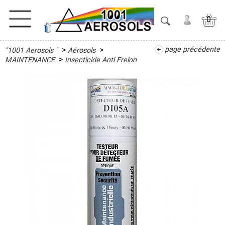
0
>
>
page précédente
"1001 Aerosols "
Aérosols
ACTIVITES
>
MAINTENANCE
Insecticide Anti Frelon
ADHESIFS
ETANCHEITE
ISOLATION
LUBRIFIANT
MAINTENANCE
Anti-
dérapant,
Courroie