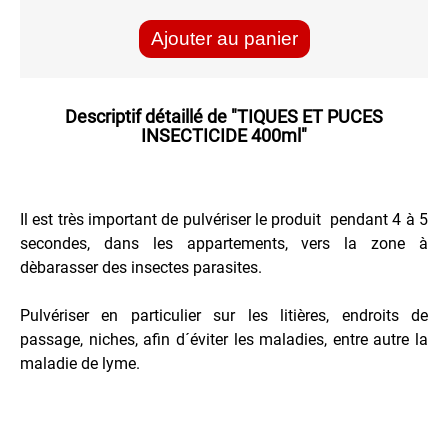
Recharge
pour
Ajouter au panier
Briquet
Répulsifs
Descriptif détaillé de
"TIQUES ET PUCES
PEINTURE
INSECTICIDE 400ml"
PROTECTION
Il est très important de pulvériser le produit pendant 4 à 5
VEHICULES
secondes, dans les appartements, vers la zone à
dèbarasser des insectes parasites.
Pulvériser en particulier sur les litières, endroits de
passage, niches, afin d´éviter les maladies, entre autre la
maladie de lyme.