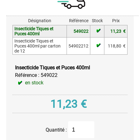
granulés
Nettoyant
Ecran
Désignation
Référence
Stock
Prix
&
Insecticide Tiques et
Vitre
549022
11,23
€
Puces 400ml
Pour
Insecticide Tiques et
Puces 400ml par carton
54902212
118,80
€
le
de 12
Cuir
Pour
Insecticide Tiques et Puces 400ml
les
Référence :
549022
Mains
en stock
Pour
vos
Meubles
11,23
€
et
sols
Produit
Anti-
Quantité :
Moisissures