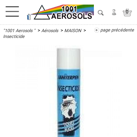
0
>
>
>
page précédente
"1001 Aerosols "
Aérosols
MAISON
ACTIVITES
Insecticide
ADHESIFS
ETANCHEITE
ISOLATION
LUBRIFIANT
MAINTENANCE
MAISON
Désinfectant