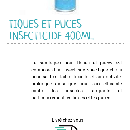
&
Viruside
d'ambiance
TIQUES ET PUCES
Déboucheur
Aérosol
INSECTICIDE 400ML
Décapant
Graffitis
Dégraissant
Multi-
Le saniterpen pour tiques et puces est
Usage
composé d´un insecticide spécifique choisi
Détachant
pour sa très faible toxicité et son activité
pour
prolongée ainsi que pour son efficacité
Tissus
contre les insectes rampants et
Insecticide
particulièrement les tiques et les puces.
Nettoyant
d'insert
et
Livré chez vous
poêle
à