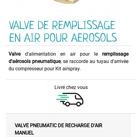
ETANCHEITE
VALVE DE REMPLISSAGE
ISOLATION
EN AIR POUR AEROSOLS
LUBRIFIANT
Valve
d'alimentation en air pour le
remplissage
MAINTENANCE
d'aérosols pneumatique
, se raccorde au tuyau d'arrivée
du compresseur pour Kit airspray.
MAISON
PEINTURE
Livré chez vous
PROTECTION
VEHICULES
VALVE PNEUMATIC DE RECHARGE D'AIR
MANUEL