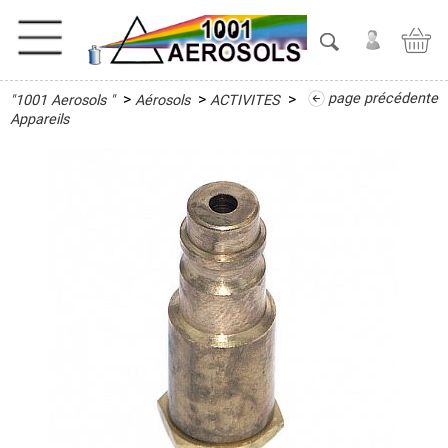
>
>
>
page précédente
"1001 Aerosols "
Aérosols
ACTIVITES
ACTIVITES
Appareils
Administration
Appareils
Bureautique
Ferronnerie
d'Art
Plomberie
Soudure
Sport
&
Santé
ADHESIFS