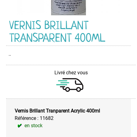
PEINTURE
PROTECTION
VERNIS BRILLANT
Antibactéricide
TRANSPARENT 400ML
Convertisseur
de
Rouille
..
Film
Pelable
Film
Livré chez vous
Sec,
Favorise
la
Glisse
Galvanisant
Vernis Brillant Tranparent Acrylic 400ml
Produit
Référence :
11682
Dermoprotecteur
en stock
Produit