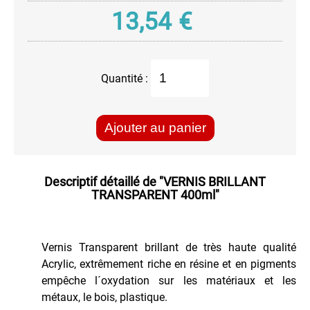
Hydrofuge
13,54
€
Produit
Protecteur
Transparent
Spray
Quantité :
Inox
Vernis
Transparent
Ajouter au panier
VEHICULES
Descriptif détaillé de
"VERNIS BRILLANT
TRANSPARENT 400ml"
Vernis Transparent brillant de très haute qualité
Acrylic, extrêmement riche en résine et en pigments
empêche l´oxydation sur les matériaux et les
métaux, le bois, plastique.