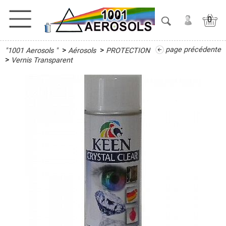
0
>
>
page précédente
"1001 Aerosols "
Aérosols
PROTECTION
ACTIVITES
>
Vernis Transparent
ADHESIFS
ETANCHEITE
ISOLATION
LUBRIFIANT
MAINTENANCE
MAISON