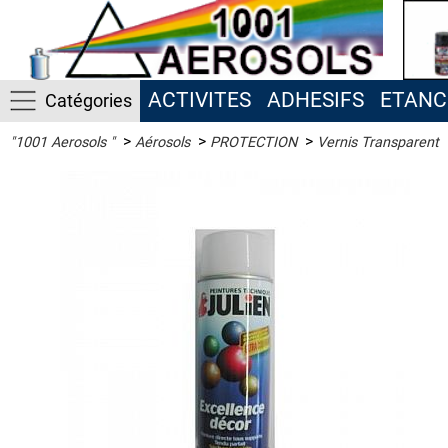
ACTIVITES
ADHESIFS
ETANC
Catégories
>
>
>
"1001 Aerosols "
Aérosols
PROTECTION
Vernis Transparent
ACTIVITES
ADHESIFS
ETANCHEITE
ISOLATION
LUBRIFIANT
MAINTENANCE
MAISON