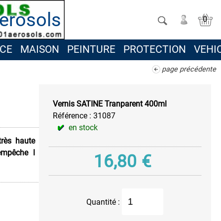
erosols
0
CE
MAISON
PEINTURE
PROTECTION
VEHI
page précédente
Vernis SATINE Tranparent 400ml
Référence :
31087
en stock
très haute
empêche l
16,80
€
Quantité :