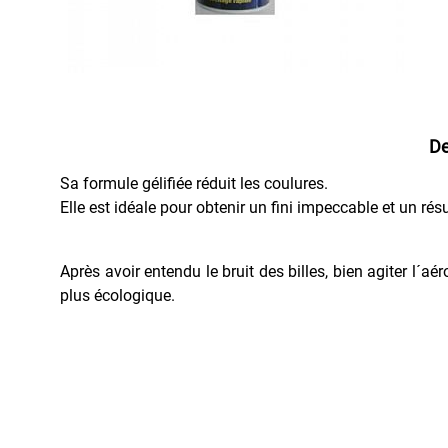
PEINTURE
PROTECTION
Antibactéricide
De
Convertisseur
de
Sa formule gélifiée réduit les coulures.
Rouille
Elle est idéale pour obtenir un fini impeccable et un résu
Film
Pelable
Après avoir entendu le bruit des billes, bien agiter l
Film
plus écologique.
Sec,
Favorise
la
Glisse
Galvanisant
Produit
Dermoprotecteur