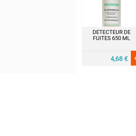
ADHESIFS
ETANCHEITE
DETECTEUR DE
FUITES 650 ML
ISOLATION
LUBRIFIANT
4,68
€
MAINTENANCE
MAISON
PEINTURE
PROTECTION
VEHICULES