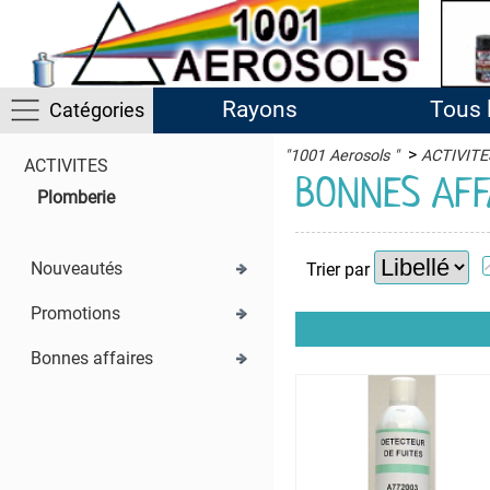
Rayons
Tous 
Catégories
>
"1001 Aerosols "
ACTIVITE
ACTIVITES
ACTIVITES
BONNES AFF
Plomberie
Administration
Appareils
Nouveautés
Trier par
Bureautique
Ferronnerie
Promotions
d'Art
Bonnes affaires
Plomberie
Soudure
Sport
&
Santé