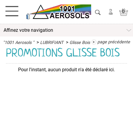
0
Affinez votre navigation
ACTIVITES
>
>
page précédente
"1001 Aerosols "
LUBRIFIANT
Glisse Bois
ADHESIFS
PROMOTIONS GLISSE BOIS
ETANCHEITE
Pour l'instant, aucun produit n'a été déclaré ici.
ISOLATION
LUBRIFIANT
Antigrippant
Dégrippant
Glisse
Bois