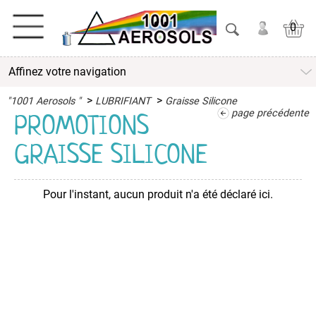
0
Affinez votre navigation
ACTIVITES
>
>
"1001 Aerosols "
LUBRIFIANT
Graisse Silicone
ADHESIFS
page précédente
PROMOTIONS
GRAISSE SILICONE
ETANCHEITE
ISOLATION
Pour l'instant, aucun produit n'a été déclaré ici.
LUBRIFIANT
Antigrippant
Dégrippant
Glisse
Bois