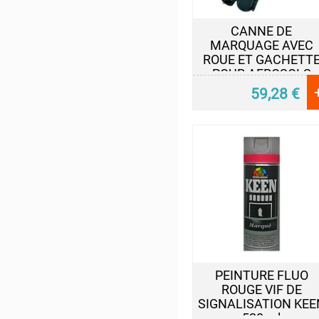
PEINTURE
CANNE DE
MARQUAGE AVEC
Acrylique
ROUE ET GACHETT
Industriel
POUR AEROSOLS
HG
TEMPORAIRE FLUO
59,28
€
CR
DE 650 ml
Acrylique
Multi-
Usage
Anti-
Dérapante
Couleurs
d'Identification
Couleurs
de
Sécurité
PEINTURE FLUO
ROUGE VIF DE
Décapant
SIGNALISATION KEE
Peintures
520 ml