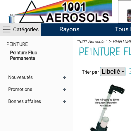
Rayons
Tous 
Catégories
>
"1001 Aerosols "
PEINTUR
PEINTURE
ACTIVITES
PEINTURE 
Peinture Fluo
Permanente
ADHESIFS
Trier par
ETANCHEITE
Nouveautés
ISOLATION
Promotions
LUBRIFIANT
Bonnes affaires
MAINTENANCE
MAISON