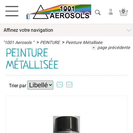
0
Affinez votre navigation
ACTIVITES
>
>
"1001 Aerosols "
PEINTURE
Peinture Métallisée
ADHESIFS
page précédente
PEINTURE
MÉTALLISÉE
ETANCHEITE
ISOLATION
Trier par
LUBRIFIANT
MAINTENANCE
MAISON