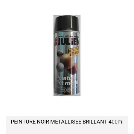
Haute
Température
Peinture
à
l'eau
AQUA
Peinture
Chromée
Peinture
FLUO
Permanent
Réactif
au
Ultra-
Violet
Peinture
Fluo
Permanente
PEINTURE NOIR METALLISEE BRILLANT 400ml
Peinture