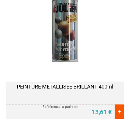
PEINTURE
Acrylique
Industriel
HG
CR
Acrylique
Multi-
Usage
Anti-
Dérapante
Couleurs
d'Identification
PEINTURE METALLISEE BRILLANT 400ml
Couleurs
de
Sécurité
5 références à partir de
Décapant
+
13,61
€
Peintures
Electroménager