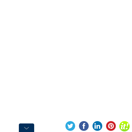
PEINTURE
Acrylique
Industriel
HG
CR
Acrylique
Multi-
Usage
Anti-
Dérapante
Couleurs
d'Identification
Couleurs
de
Sécurité
Décapant
Peintures
Electroménager