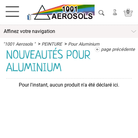
0
Affinez votre navigation
ACTIVITES
>
>
"1001 Aerosols "
PEINTURE
Pour Aluminium
ADHESIFS
page précédente
NOUVEAUTÉS POUR
ALUMINIUM
ETANCHEITE
ISOLATION
Pour l'instant, aucun produit n'a été déclaré ici.
LUBRIFIANT
MAINTENANCE
MAISON