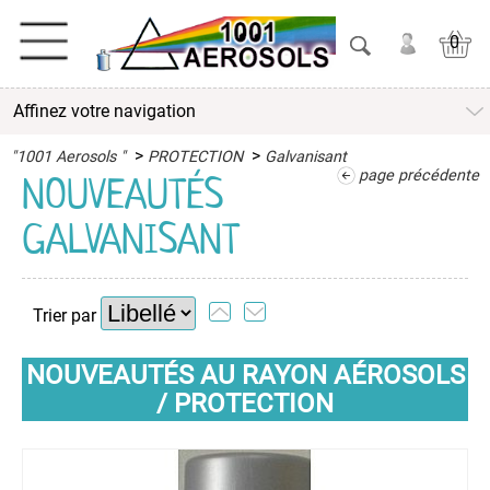
0
Affinez votre navigation
ACTIVITES
>
>
"1001 Aerosols "
PROTECTION
Galvanisant
ADHESIFS
page précédente
NOUVEAUTÉS
GALVANISANT
ETANCHEITE
ISOLATION
Trier par
LUBRIFIANT
NOUVEAUTÉS AU RAYON AÉROSOLS
MAINTENANCE
/ PROTECTION
MAISON