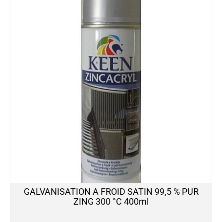
PEINTURE
PROTECTION
Antibactéricide
Convertisseur
de
Rouille
Film
Pelable
Film
Sec,
Favorise
la
Glisse
Galvanisant
Produit
GALVANISATION A FROID SATIN 99,5 % PUR
Dermoprotecteur
ZING 300 °C 400ml
Produit