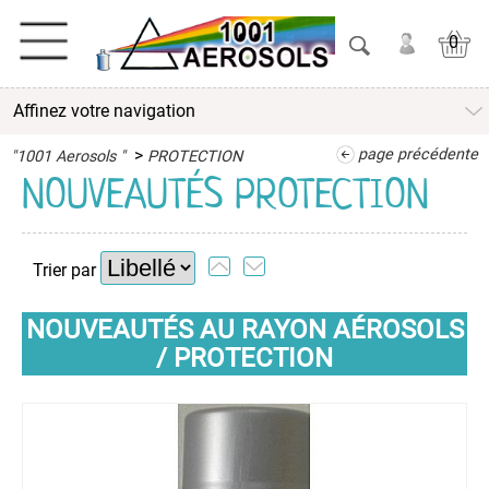
0
Affinez votre navigation
ACTIVITES
>
page précédente
"1001 Aerosols "
PROTECTION
ADHESIFS
NOUVEAUTÉS PROTECTION
ETANCHEITE
Trier par
ISOLATION
NOUVEAUTÉS AU RAYON AÉROSOLS
LUBRIFIANT
/ PROTECTION
MAINTENANCE
MAISON