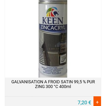
PEINTURE
PROTECTION
Antibactéricide
Convertisseur
de
Rouille
Film
Pelable
Film
Sec,
Favorise
la
Glisse
GALVANISATION A FROID SATIN 99,5 % PUR
Galvanisant
ZING 300 °C 400ml
Produit
Dermoprotecteur
+
Produit
7,20
€