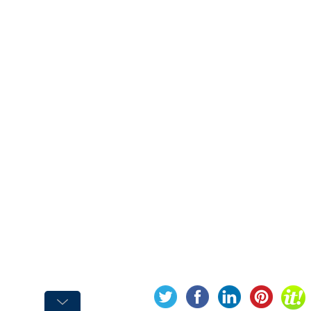
PEINTURE
PROTECTION
VEHICULES
Appret
Anti-
rouille
Commande
Spéciale
code
Entretien
Extérieur
Entretien
Intérieur
Lustrant
-
Protecteur