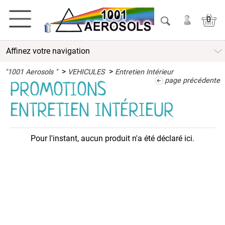
0
Affinez votre navigation
ACTIVITES
>
>
"1001 Aerosols "
VEHICULES
Entretien Intérieur
ADHESIFS
page précédente
PROMOTIONS
ENTRETIEN INTÉRIEUR
ETANCHEITE
ISOLATION
Pour l'instant, aucun produit n'a été déclaré ici.
LUBRIFIANT
MAINTENANCE
MAISON