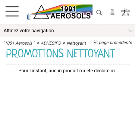
0
Affinez votre navigation
ACTIVITES
>
>
page précédente
"1001 Aerosols "
ADHESIFS
Nettoyant
ADHESIFS
PROMOTIONS NETTOYANT
Colle
BI
Composants
Pour l'instant, aucun produit n'a été déclaré ici.
Colle
en
Cartouche
Colle
Multi-
Usage
Décolle
Etiquettes