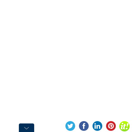
Nettoyant
ETANCHEITE
ISOLATION
LUBRIFIANT
MAINTENANCE
MAISON
PEINTURE
PROTECTION
VEHICULES