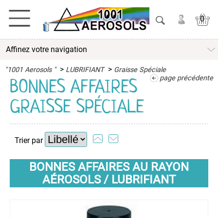
0
Affinez votre navigation
ACTIVITES
>
>
"1001 Aerosols "
LUBRIFIANT
Graisse Spéciale
ADHESIFS
page précédente
BONNES AFFAIRES
GRAISSE SPÉCIALE
ETANCHEITE
ISOLATION
Trier par
LUBRIFIANT
Antigrippant
BONNES AFFAIRES AU RAYON
AÉROSOLS / LUBRIFIANT
Dégrippant
Glisse
Bois