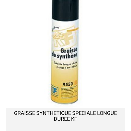
Graisse
Graisse
Alimentaire
Graisse
Marine
Graisse
pour
Chaîne
Graisse
Silicone
Graisse
Spéciale
Huile
Huile
Alimentaire
GRAISSE SYNTHETIQUE SPECIALE LONGUE
Huile
DUREE KF
de
Chaîne