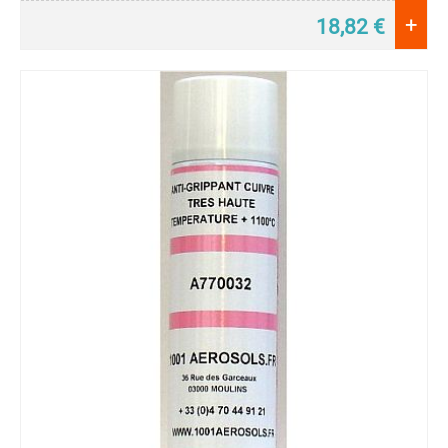
+
Huile
18,82
€
de
Coupe
Huile
Silicone
Huile
Spéciale
Lubrifiant
Sec
-
Air
et
Gaz
Pâte
de
Montage
Pour
Câble