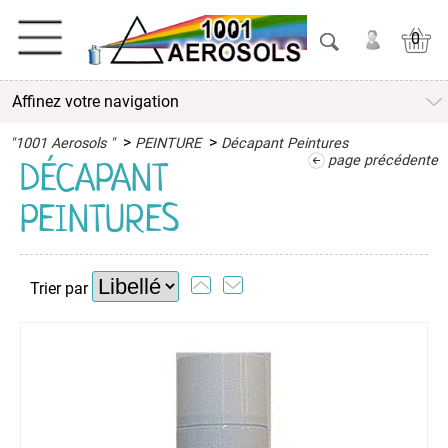
0
Affinez votre navigation
ACTIVITES
>
>
"1001 Aerosols "
PEINTURE
Décapant Peintures
ADHESIFS
page précédente
DÉCAPANT
PEINTURES
ETANCHEITE
ISOLATION
Trier par
LUBRIFIANT
MAINTENANCE
MAISON