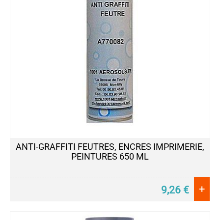
PEINTURE
Acrylique
Industriel
HG
CR
Acrylique
Multi-
Usage
Anti-
Dérapante
Couleurs
d'Identification
ANTI-GRAFFITI FEUTRES, ENCRES IMPRIMERIE,
Couleurs
PEINTURES 650 ML
de
Sécurité
Décapant
+
9,26
€
Peintures
Electroménager