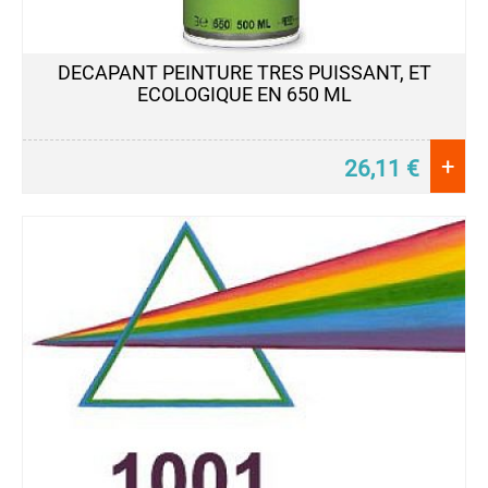
Traceur
Sol
Permanent
DECAPANT PEINTURE TRES PUISSANT, ET
Traceur
ECOLOGIQUE EN 650 ML
Sol
Temporaire
+
26,11
€
PROTECTION
VEHICULES
Confidentialité
-
Conditions
générales
Contactez
nous