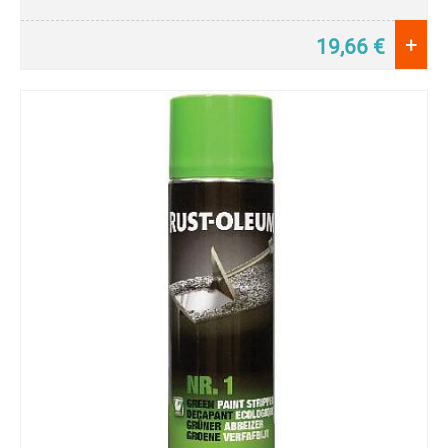
Martelée
Peinture
+
19,66
€
Métallisée
Peinture
Spéciale
Tableaux
Phosphorescente
Dans
le
Noir
Pour
Aluminium
Pour
Plastique
Primer
ou
Appret
Radiateurs