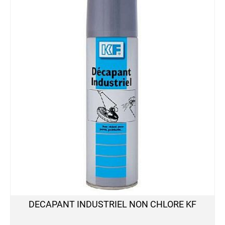
Haute
Température
Peinture
à
l'eau
AQUA
Peinture
Chromée
Peinture
FLUO
Permanent
Réactif
au
Ultra-
Violet
Peinture
Fluo
Permanente
DECAPANT INDUSTRIEL NON CHLORE KF
Peinture